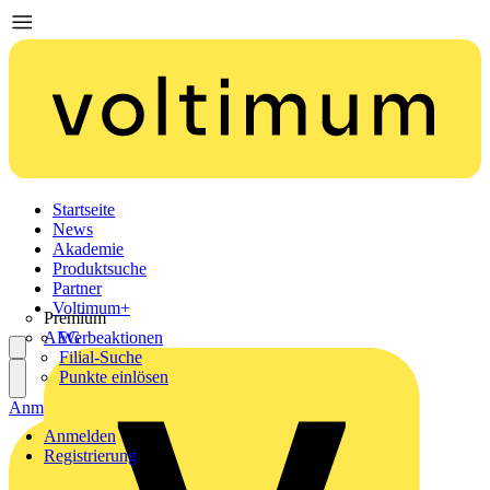
Startseite
News
Akademie
Produktsuche
Partner
Voltimum+
Premium
AEG
Werbeaktionen
Filial-Suche
Punkte einlösen
Anmelden
Registrierung
Anmelden
Registrierung