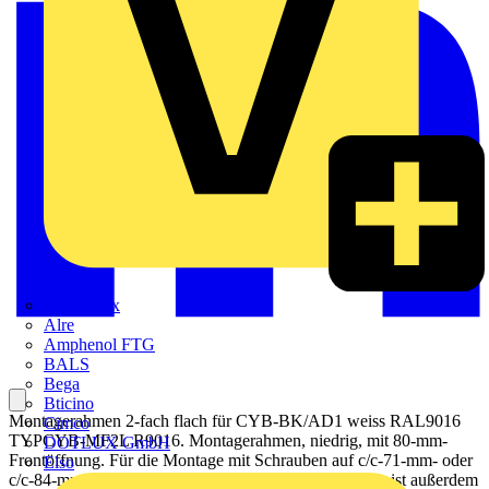
Adaptaflex
Alre
Amphenol FTG
BALS
Bega
Bticino
Montagerahmen 2-fach flach für CYB-BK/AD1 weiss RAL9016
Cimco
TYPCYB-MF2L R9016. Montagerahmen, niedrig, mit 80-mm-
DOTLUX GmbH
Frontöffnung. Für die Montage mit Schrauben auf c/c-71-mm- oder
Elso
c/c-84-mm-Installationsverteilern. Der Montagerahmen ist außerdem