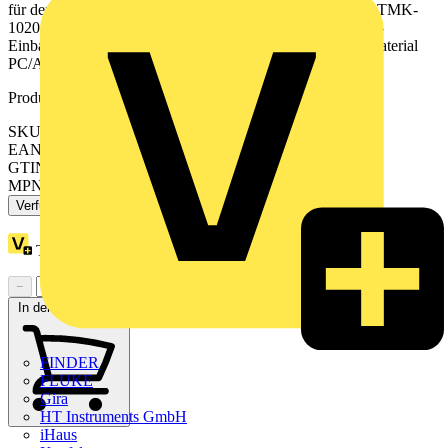
für den Einbau in Kombination mit Minikanälen vom Typ TMK-
1020 vorbereitet. Geeignet für CYB-BK-Niederspannungs-
Einbaukits und Starkstrom-Montagerahmen CYB-AD1. Material
PC/ABS.
Produktkennzeichen
SKU: 5971170
EAN: 7315885971172
GTIN: 7315885971172
MPN: 5971170
Verfügbar: 1 Händler
Treuepunkte:
2
−
+
In den Warenkorb
FINDER
FLUKE
Gira
HT Instruments GmbH
iHaus