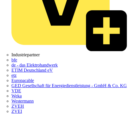
Industriepartner
bfe
de - das Elektrohandwerk
ETIM Deutschland eV
etz
Europacable
GED Gesellschaft für Energiedienstleistung - GmbH & Co. KG
VDE
Weka
Westermann
ZVEH
ZVEI