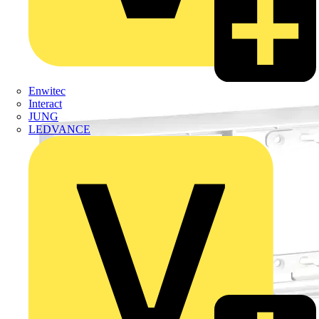
Enwitec
Interact
JUNG
LEDVANCE