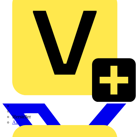
Weidmüller
Zaptec
Hersteller
ABB