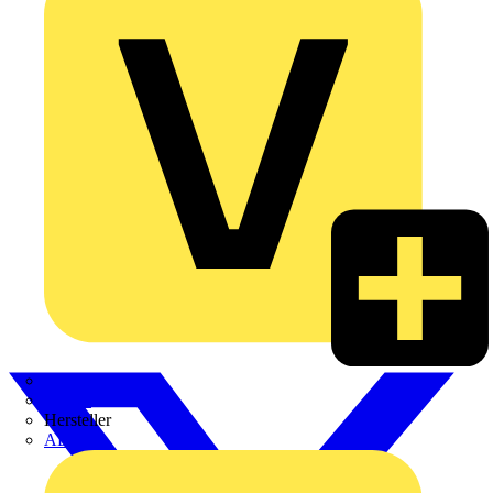
Weidmüller
Zaptec
Hersteller
ABB