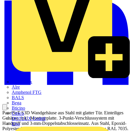
Adaptaflex
Alre
Amphenol FTG
BALS
Bega
Bticino
PanelSeT S3D Wandgehäuse aus Stahl mit glatter Tür. Einteiliges
Cimco
Gehäuse, inkl. Montageplatte. 3-Punkt-Verschlusssystem mit
DOTLUX GmbH
Handgriff und 3-mm-Doppelstabschlosseinsatz. Aus Stahl, Epoxid-
Elso
Polyester-Pulverlackierung. Schutzart IP 66, IK10, Grau RAL 7035.