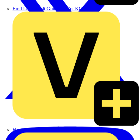
Emil Löffelhardt GmbH & Co. KG
Hardy Schmitz