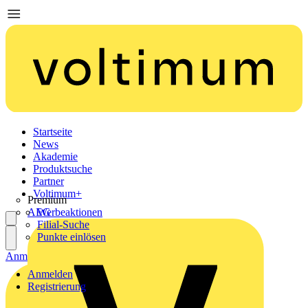
Startseite
News
Akademie
Produktsuche
Partner
Voltimum+
Premium
AEG
Werbeaktionen
Filial-Suche
Punkte einlösen
Anmelden
Registrierung
Anmelden
Registrierung