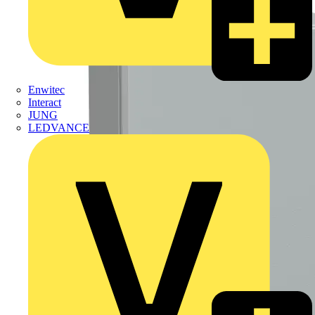
Enwitec
Interact
JUNG
LEDVANCE