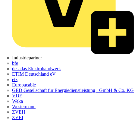
Industriepartner
bfe
de - das Elektrohandwerk
ETIM Deutschland eV
etz
Europacable
GED Gesellschaft für Energiedienstleistung - GmbH & Co. KG
VDE
Weka
Westermann
ZVEH
ZVEI