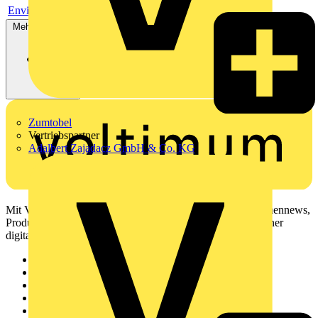
Environmental compliance declaration
Mehr anzeigen
Zumtobel
Vertriebspartner
Adalbert Zajadacz GmbH & Co. KG
Mit Voltimum erhalten Elektrofachkräfte Zugang zu Branchennews,
Produktinformationen, Schulungen und Tools – alles auf einer
digitalen Plattform und Community.
Sitemap
Startseite
News
Akademie
Produktsuche