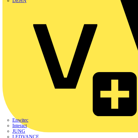
DEHN
Enwitec
Interact
JUNG
LEDVANCE