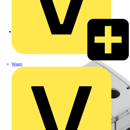
Zurück zu Produkte
Wago