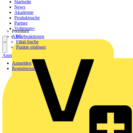
Startseite
News
Akademie
Produktsuche
Partner
Voltimum+
Premium
AEG
Werbeaktionen
Filial-Suche
Punkte einlösen
Anmelden
Registrierung
Anmelden
Registrierung