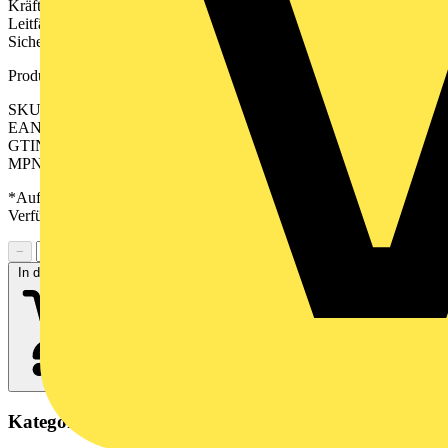
Kräften stand, Zinn-beschichtetes Kupfer sorgt für beste
Leitfähigkeit. Mit herausnehmbarem Träger für einen
Sicherungseinsatz.
Produktkennzeichen
SKU: 2562030000
EAN: 04050118570502
GTIN: 04050118570502
MPN: WFS 4 60-150V BL
*Auf Anfrage verfügbar - bitte in den Warenkorb legen, um
Verfügbarkeit zu prüfen
−
+
In den Warenkorb
Kategorien