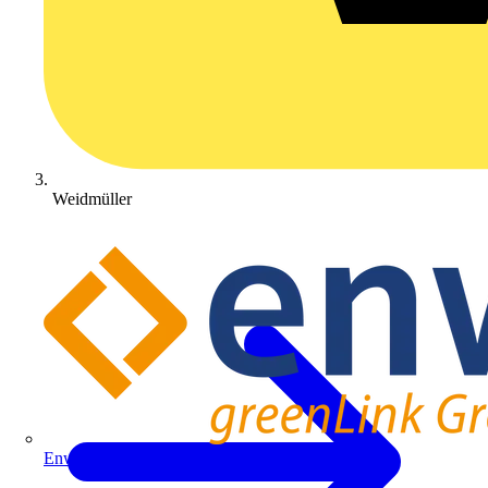
Weidmüller
Enwitec