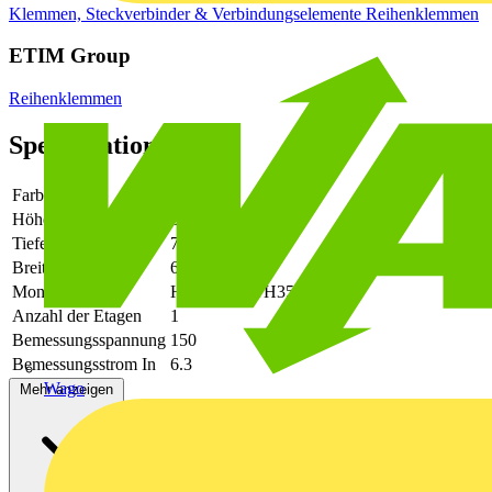
Klemmen, Steckverbinder & Verbindungselemente
Reihenklemmen
ETIM Group
Reihenklemmen
Spezifikationen
Farbe
blau
Höhe
62.5
Tiefe
75
Breite
6.1
Montageart
Hutschiene TH35
Anzahl der Etagen
1
Bemessungsspannung
150
Bemessungsstrom In
6.3
Wago
Mehr anzeigen