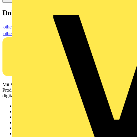
Dokumente
others
others
Mit Voltimum erhalten Elektrofachkräfte Zugang zu Branchennews,
Produktinformationen, Schulungen und Tools – alles auf einer
digitalen Plattform und Community.
Sitemap
Startseite
News
Akademie
Produktsuche
Partner