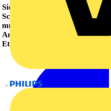
Sicherungs-Reihenklemme,
Schraubanschluss, blau, 4
mm², 6.3 A, 150 V, Anzahl
Anschlüsse: 2, Anzahl der
Etagen: 1, TS 35
Philips