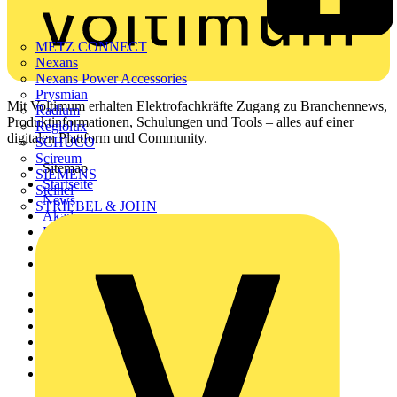
METZ CONNECT
Nexans
Nexans Power Accessories
Prysmian
Mit Voltimum erhalten Elektrofachkräfte Zugang zu Branchennews,
Radium
Produktinformationen, Schulungen und Tools – alles auf einer
Regiolux
digitalen Plattform und Community.
SCHÜCO
Scireum
Sitemap
SIEMENS
Startseite
Steinel
News
STRIEBEL & JOHN
Akademie
Produktsuche
Partner
Voltimum+
Weitere Links
Über uns
Kontakt
Downloadbereich (PDFs)
Häufig gestellte Fragen
voltimum.com