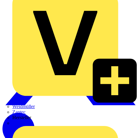
Weidmüller
Zaptec
Hersteller
ABB