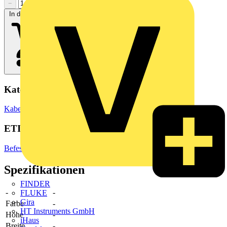
−
+
In den Warenkorb
Kategorien
Kabelführungssysteme
Kabelpritsche
Kabelpritschen-Zubehör
ETIM Group
Befestigungstechnik
Spezifikationen
FINDER
-
-
FLUKE
Gira
Farbe
-
HT Instruments GmbH
Höhe
-
iHaus
Breite
-