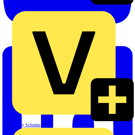
Emil Löffelhardt GmbH & Co. KG
Hardy Schmitz