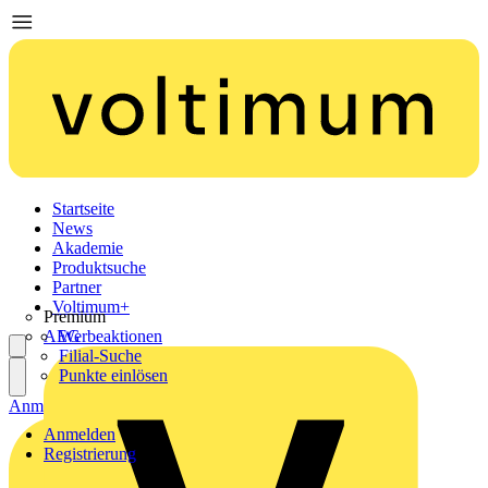
Startseite
News
Akademie
Produktsuche
Partner
Voltimum+
Premium
AEG
Werbeaktionen
Filial-Suche
Punkte einlösen
Anmelden
Registrierung
Anmelden
Registrierung