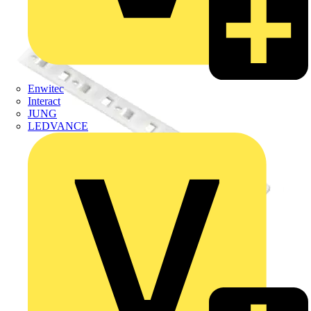
Enwitec
Interact
JUNG
LEDVANCE