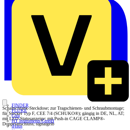
FINDER
Schaltschrank-Steckdose; zur Tragschienen- und Schraubmontage;
FLUKE
für Stecker Typ F, CEE 7/4 (SCHUKO®); gängig in DE, NL, AT;
Gira
mit LED-Statusanzeige; mit Push-in CAGE CLAMP®-
HT Instruments GmbH
Doppelanschluss; signalgelb
iHaus