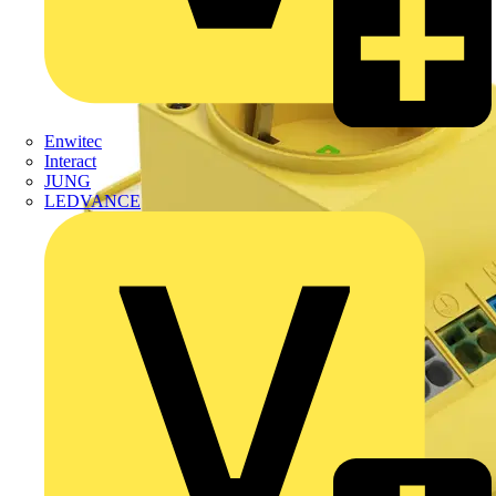
Enwitec
Interact
JUNG
LEDVANCE