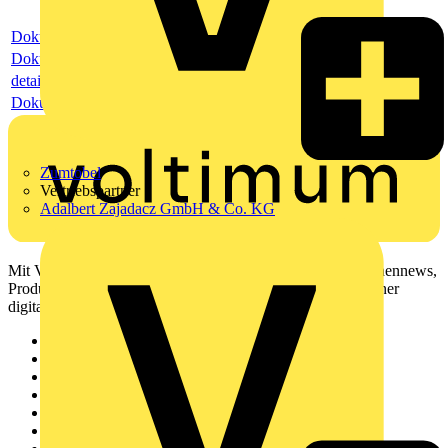
Dokument
Dokument
detail
Dokument
Zumtobel
Vertriebspartner
Adalbert Zajadacz GmbH & Co. KG
Mit Voltimum erhalten Elektrofachkräfte Zugang zu Branchennews,
Produktinformationen, Schulungen und Tools – alles auf einer
digitalen Plattform und Community.
Sitemap
Startseite
News
Akademie
Produktsuche
Partner