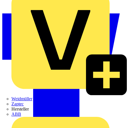
Weidmüller
Zaptec
Hersteller
ABB