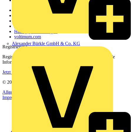
Voltimum+
Weitere Links
Über uns
Kontakt
Downloadbereich (PDFs)
Häufig gestellte Fragen
voltimum.com
Alexander Bürkle GmbH & Co. KG
Registrierung
Registrieren Sie sich kostenlos und erhalten Sie stets aktuelle
Informationen aus der Elektroindustrie.
Jetzt registrieren
© 2002-
2026
Voltimum
Allgemeine Geschäftsbedingungen
Datenschutzerklärung
Impressum