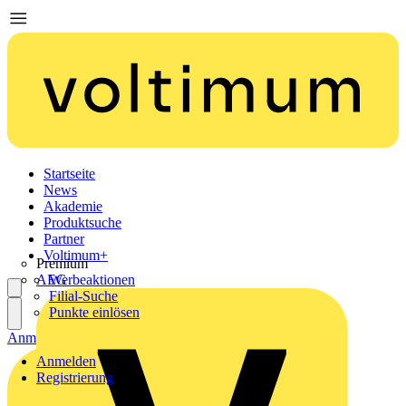
Startseite
News
Akademie
Produktsuche
Partner
Voltimum+
Premium
AEG
Werbeaktionen
Filial-Suche
Punkte einlösen
Anmelden
Registrierung
Anmelden
Registrierung