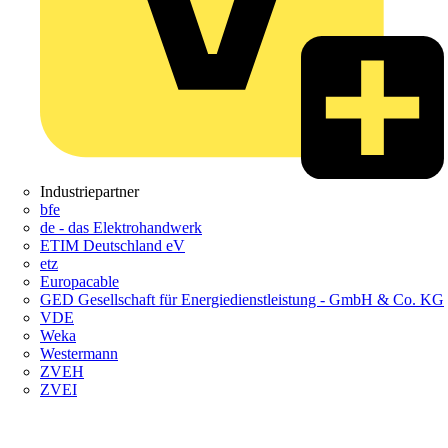
Industriepartner
bfe
de - das Elektrohandwerk
ETIM Deutschland eV
etz
Europacable
GED Gesellschaft für Energiedienstleistung - GmbH & Co. KG
VDE
Weka
Westermann
ZVEH
ZVEI