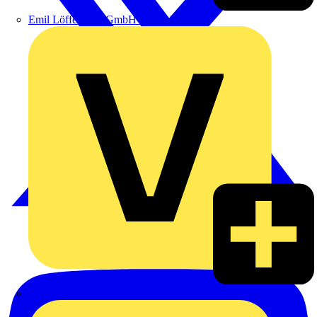
Emil Löffelhardt GmbH & Co. KG
Hardy Schmitz