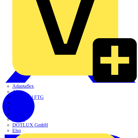
Adaptaflex
Alre
Amphenol FTG
BALS
Bega
Bticino
Cimco
DOTLUX GmbH
Elso