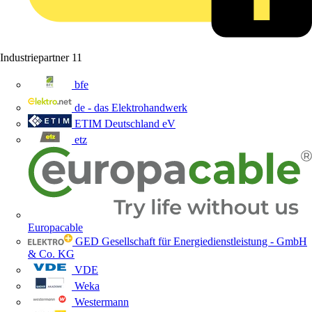
Industriepartner
11
bfe
de - das Elektrohandwerk
ETIM Deutschland eV
etz
Europacable
GED Gesellschaft für Energiedienstleistung - GmbH
& Co. KG
VDE
Weka
Westermann