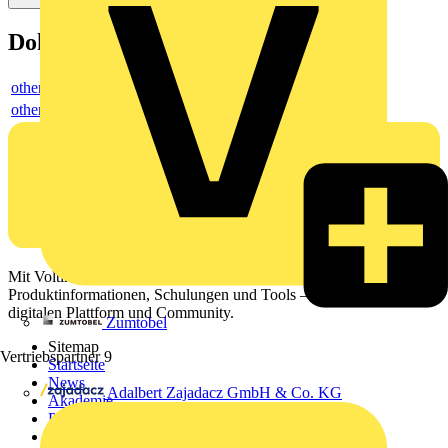
Dokumente
others
others
Mit Voltimum erhalten Elektrofachkräfte Zugang zu Branchennews,
Produktinformationen, Schulungen und Tools – alles auf einer
digitalen Plattform und Community.
Zumtobel
Sitemap
Vertriebspartner
9
Startseite
News
Adalbert Zajadacz GmbH & Co. KG
Akademie
Produktsuche
Partner