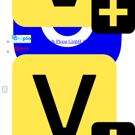
Hillmann & Ploog GmbH & Co. KG
Oskar Böttcher GmbH & Co. KG