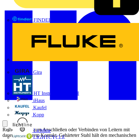
FINDER
FLUKE
Gira
HT Instruments GmbH
iHaus
Kaufel
Kopp
Reihenklemme zum Anschließen oder Verbinden von Leitern mit
Lichtline
dauerhaft sicherem Kontakt. Gehärteter Stahl hält den mechanischen
LIGHTCYCLE