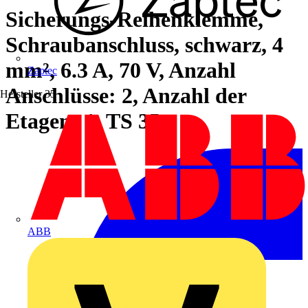
Sicherungs-Reihenklemme,
Schraubanschluss, schwarz, 4
mm², 6.3 A, 70 V, Anzahl
Zaptec
Anschlüsse: 2, Anzahl der
Hersteller
35
Etagen: 1, TS 35
ABB