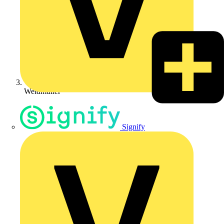
Weidmüller
Signify