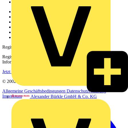
Voltimum+
Weitere Links
Über uns
Kontakt
Downloadbereich (PDFs)
Häufig gestellte Fragen
voltimum.com
Registrierung
Registrieren Sie sich kostenlos und erhalten Sie stets aktuelle
Informationen aus der Elektroindustrie.
Jetzt registrieren
© 2002-
2026
Voltimum
Allgemeine Geschäftsbedingungen
Datenschutzerklärung
Impressum
Alexander Bürkle GmbH & Co. KG