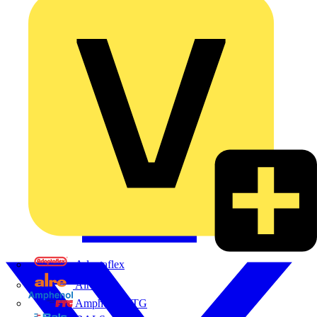
Adaptaflex
Alre
Amphenol FTG