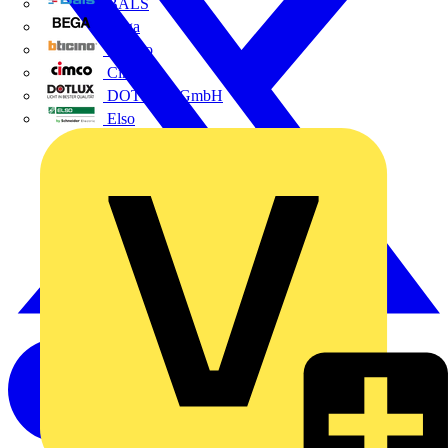
BALS
Bega
Bticino
Cimco
DOTLUX GmbH
Elso