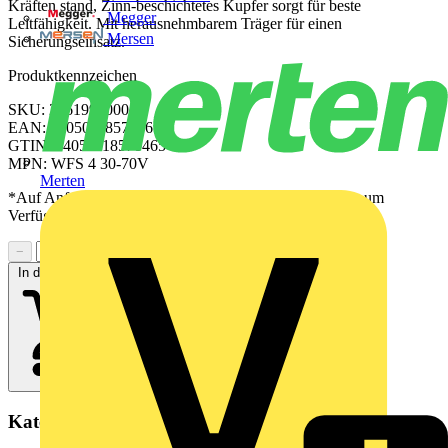
Kräften stand, Zinn-beschichtetes Kupfer sorgt für beste
Megger
Leitfähigkeit. Mit herausnehmbarem Träger für einen
Mersen
Sicherungseinsatz.
Produktkennzeichen
SKU: 2561990000
EAN: 04050118570465
GTIN: 04050118570465
MPN: WFS 4 30-70V
Merten
*Auf Anfrage verfügbar - bitte in den Warenkorb legen, um
Verfügbarkeit zu prüfen
−
+
In den Warenkorb
Kategorien