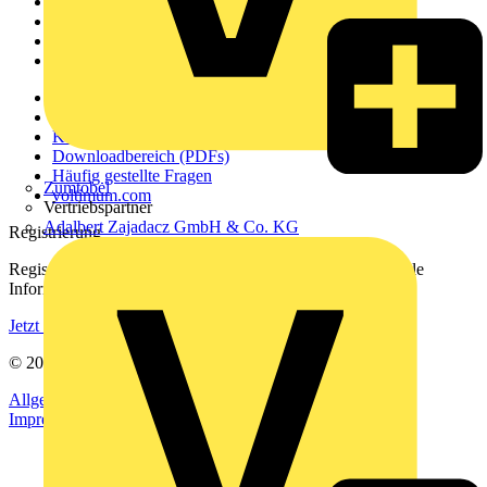
Akademie
Produktsuche
Partner
Voltimum+
Weitere Links
Über uns
Kontakt
Downloadbereich (PDFs)
Häufig gestellte Fragen
Zumtobel
voltimum.com
Vertriebspartner
Adalbert Zajadacz GmbH & Co. KG
Registrierung
Registrieren Sie sich kostenlos und erhalten Sie stets aktuelle
Informationen aus der Elektroindustrie.
Jetzt registrieren
© 2002-
2026
Voltimum
Allgemeine Geschäftsbedingungen
Datenschutzerklärung
Impressum