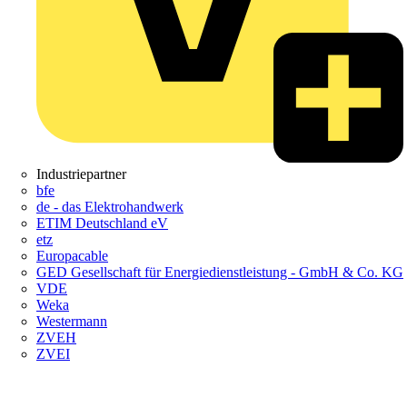
Industriepartner
bfe
de - das Elektrohandwerk
ETIM Deutschland eV
etz
Europacable
GED Gesellschaft für Energiedienstleistung - GmbH & Co. KG
VDE
Weka
Westermann
ZVEH
ZVEI