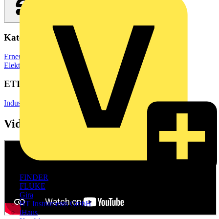
Kategorien
Erneuerbare Energien & E-Mobilität
Ladestationen für
Elektrofahrzeuge
Energiespeichersysteme
ETIM Group
Industrie- und Sondersteckvorrichtungen
Videos
FINDER
FLUKE
Gira
HT Instruments GmbH
iHaus