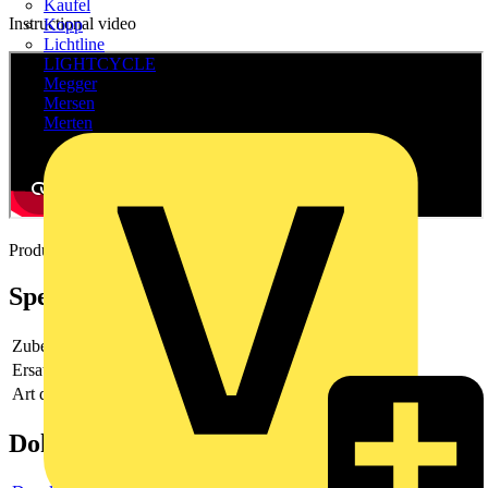
Kaufel
Instructional video
Kopp
Lichtline
LIGHTCYCLE
Megger
Mersen
Merten
Product Video
Spezifikationen
Zubehör
Ja
Ersatzteil
Nein
Art des Zubehörs/Ersatzteils
Sockel
Dokumente