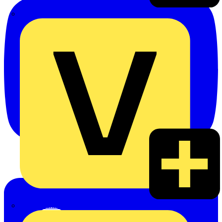
Emil Löffelhardt GmbH & Co. KG
Hardy Schmitz