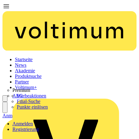
Startseite
News
Akademie
Produktsuche
Partner
Voltimum+
Premium
AEG
Werbeaktionen
Filial-Suche
Punkte einlösen
Anmelden
Registrierung
Anmelden
Registrierung