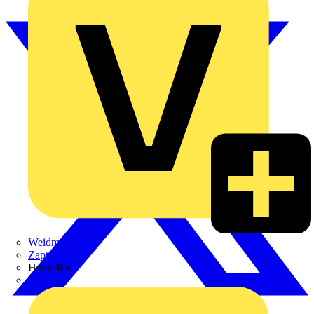
Weidmüller
Zaptec
Hersteller
ABB