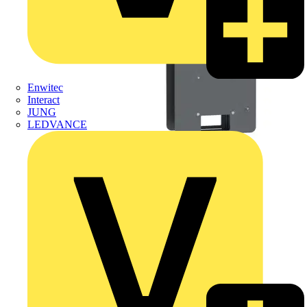
Enwitec
Interact
JUNG
LEDVANCE