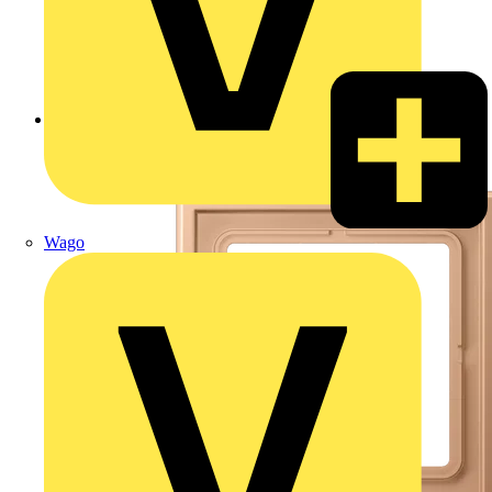
Zurück zu Produkte
Wago