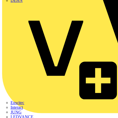
DEHN
Enwitec
Interact
JUNG
LEDVANCE