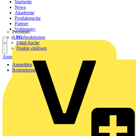
Startseite
News
Akademie
Produktsuche
Partner
Voltimum+
Premium
AEG
Werbeaktionen
Filial-Suche
Punkte einlösen
Anmelden
Registrierung
Anmelden
Registrierung