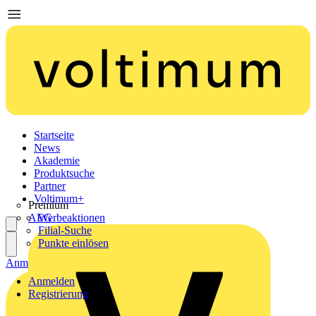
Startseite
News
Akademie
Produktsuche
Partner
Voltimum+
Premium
AEG
Werbeaktionen
Filial-Suche
Punkte einlösen
Anmelden
Registrierung
Anmelden
Registrierung