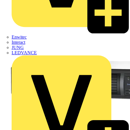
Enwitec
Interact
JUNG
LEDVANCE