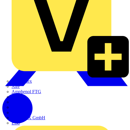
Adaptaflex
Alre
Amphenol FTG
BALS
Bega
Bticino
Cimco
DOTLUX GmbH
Elso