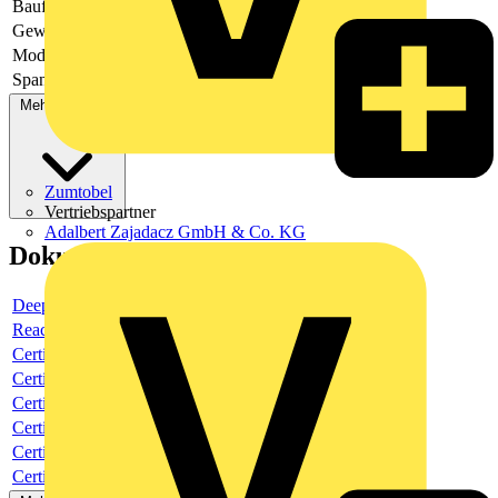
Bauform
482,6 mm (19 Zoll)-Gerät
Gewicht
28.64
Modular
Nein
Spannungsart
AC
Mehr anzeigen
Zumtobel
Vertriebspartner
Adalbert Zajadacz GmbH & Co. KG
Dokumente
Deeplink product page
Reach Declaration URL
Certificate
Certificate
Certificate
Certificate
Certificate
Certificate