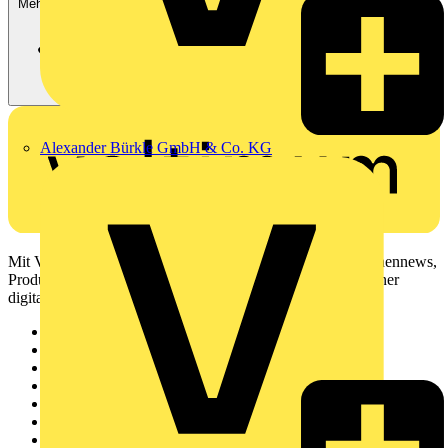
Mehr anzeigen
Alexander Bürkle GmbH & Co. KG
Mit Voltimum erhalten Elektrofachkräfte Zugang zu Branchennews,
Produktinformationen, Schulungen und Tools – alles auf einer
digitalen Plattform und Community.
Sitemap
Startseite
News
Akademie
Produktsuche
Partner
Voltimum+