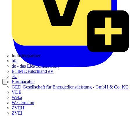
Industriepartner
bfe
de - das Elektrohandwerk
ETIM Deutschland eV
etz
Europacable
GED Gesellschaft für Energiedienstleistung - GmbH & Co. KG
VDE
Weka
Westermann
ZVEH
ZVEI