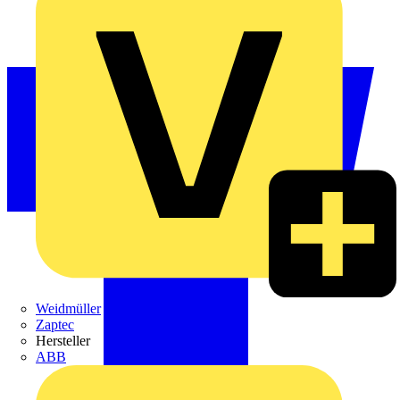
Weidmüller
Zaptec
Hersteller
ABB