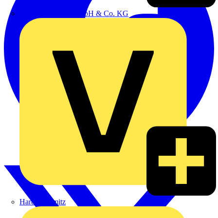
Emil Löffelhardt GmbH & Co. KG
Hardy Schmitz