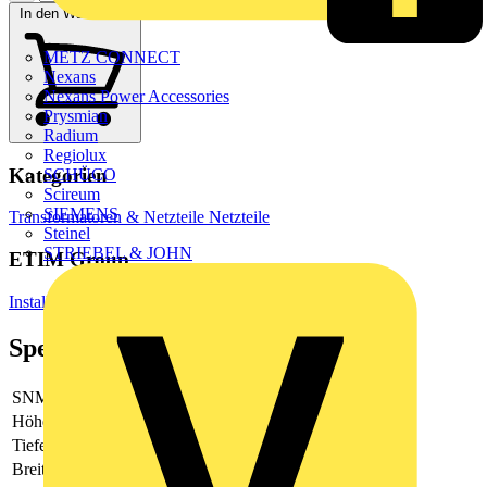
In den Warenkorb
METZ CONNECT
Nexans
Nexans Power Accessories
Prysmian
Radium
Regiolux
Kategorien
SCHÜCO
Scireum
SIEMENS
Transformatoren & Netzteile
Netzteile
Steinel
STRIEBEL & JOHN
ETIM Group
Installationsmaterial Kommunikationsnetze DNT/FNT
Spezifikationen
SNMP
Nein
Höhe
86
Tiefe
457
Breite
432