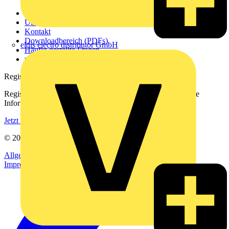
Weitere Links
Über uns
Kontakt
Downloadbereich (PDFs)
eldis electro distributor GmbH
Häufig gestellte Fragen
voltimum.com
Registrierung
Registrieren Sie sich kostenlos und erhalten Sie stets aktuelle
Informationen aus der Elektroindustrie.
Jetzt registrieren
© 2002-
2026
Voltimum
Allgemeine Geschäftsbedingungen
Datenschutzerklärung
Impressum