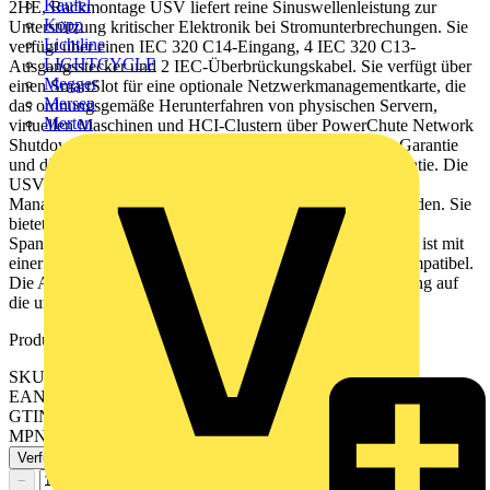
Kaufel
2HE, Rackmontage USV liefert reine Sinuswellenleistung zur
Kopp
Unterstützung kritischer Elektronik bei Stromunterbrechungen. Sie
Lichtline
verfügt über einen IEC 320 C14-Eingang, 4 IEC 320 C13-
LIGHTCYCLE
Ausgangsstecker und 2 IEC-Überbrückungskabel. Sie verfügt über
Megger
einen SmartSlot für eine optionale Netzwerkmanagementkarte, die
Mersen
das ordnungsgemäße Herunterfahren von physischen Servern,
Merten
virtuellen Maschinen und HCI-Clustern über PowerChute Network
Shutdown ermöglicht. Die Smart-UPS hat eine 3-Jahres-Garantie
und die eingebaute Blei-Säure-Batterie eine 2-Jahres-Garantie. Die
USV kann mit EcoStruxure IT oder mit zentralisierten
Managementplattformen von Drittanbietern verbunden werden. Sie
bietet Überspannungsschutz gegen Blitzeinschläge,
Spannungsabfälle, Stromausfälle und Überspannungen. Sie ist mit
einer speziellen, vom Benutzer austauschbaren Batterie kompatibel.
Die APC-Ersatzbatteriekassette hilft dabei, die USV-Leistung auf
die ursprünglichen Spezifikationen zurückzubringen.
Produktkennzeichen
SKU: SMT1500RMI2U
EAN: 0731304284758
GTIN: 0731304284758
MPN: SMT1500RMI2U
Verfügbar: 1 Händler
−
+