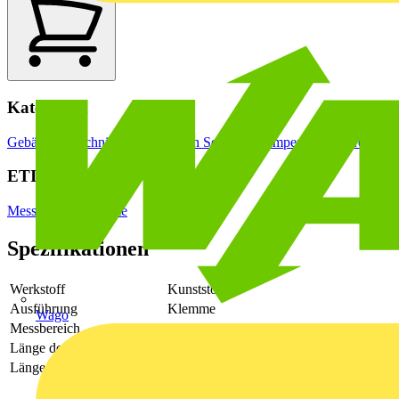
Kategorien
Gebäudeleittechnik & Automation
Sensoren
Temperatursensoren
ETIM Group
Mess- und Prüfgeräte
Spezifikationen
Werkstoff
Kunststoff
Ausführung
Klemme
Wago
Messbereich
-30 - 55
Länge der Sonde
40
Länge des Anschlusskabels
0