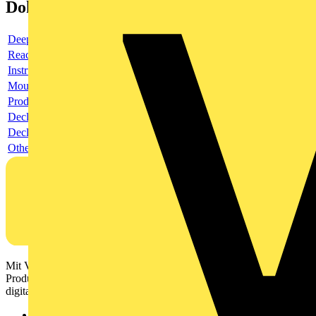
Dokumente
Deeplink product page
Reach Declaration URL
Instructions for use
Mounting Instruction
Product data sheet
Declaration RoHS
Declaration of conformity
Others
Mit Voltimum erhalten Elektrofachkräfte Zugang zu Branchennews,
Produktinformationen, Schulungen und Tools – alles auf einer
digitalen Plattform und Community.
Sitemap