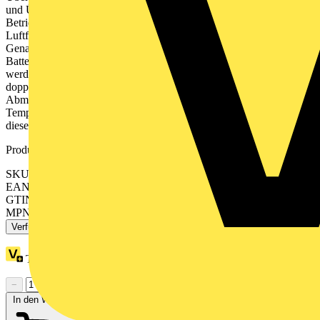
und Übertragungsdauer liegt bei 2 min. Der Messbereich und die
Betriebs-/ und Lagerungstemperatur ist -30 - 55 °C die maximale
Luftfeuchtigkeit bei Betrieb und Lagerung ist 95% RH. Die
Genauigkeit ist ±1°C. Die Versorgung wird durch die eingebauete
Batterie realisiert daher sollte das Gerät nach 2 Jahren ausgetauscht
werden um die volle Funktionsfähigkeit zu erhalten. Montage mit
doppelseitigem Klebeband, Klemme oder Schraube, IP 65.
Abmessungen (HxBxT) 15mm x 40mm x 40mm. Der
Temperatursensor PowerTag Ambient wird als Set geliefert, in
diesem sind 4 Stück enthalten.
Produktkennzeichen
SKU: A9XST114
EAN: 3606489904630
GTIN: 3606489904630
MPN: A9XST114
Verfügbar: 1 Händler
Treuepunkte:
43
−
+
In den Warenkorb