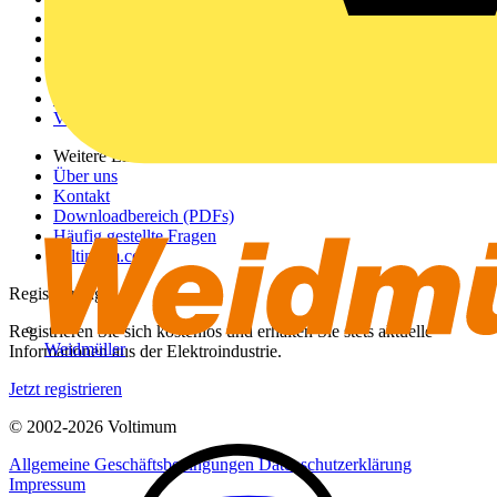
Startseite
News
Akademie
Produktsuche
Partner
Voltimum+
Weitere Links
Über uns
Kontakt
Downloadbereich (PDFs)
Häufig gestellte Fragen
voltimum.com
Registrierung
Registrieren Sie sich kostenlos und erhalten Sie stets aktuelle
Weidmüller
Informationen aus der Elektroindustrie.
Jetzt registrieren
© 2002-
2026
Voltimum
Allgemeine Geschäftsbedingungen
Datenschutzerklärung
Impressum