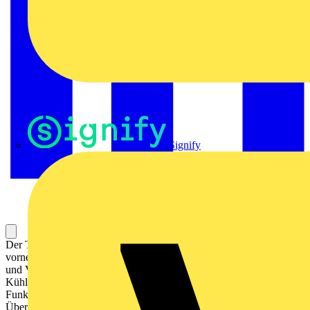
Signify
Der Temperatursensor PowerTag Ambient A9XST114 wird
vornehmlich zur Messung der Temperatur von Lebensmittellager-
und Verarbeitungsgeräten und -räumen zur Aufrechterhaltung der
Kühlkette eingesetzt. Die Betriebsfrequenz zur drahtlosen
Funkübertragung ist 2.405 GHz und die maximale
Übertragungsreichweite im freien Feld entspricht 100m. Die Mess-