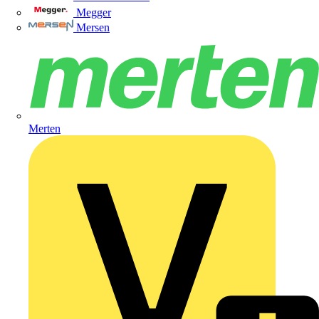
Megger
Mersen
Merten