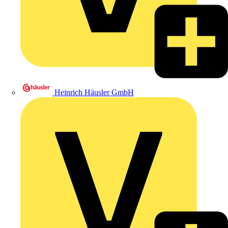
Heinrich Häusler GmbH