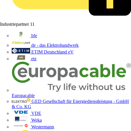
Industriepartner
11
bfe
de - das Elektrohandwerk
ETIM Deutschland eV
etz
Europacable
GED Gesellschaft für Energiedienstleistung - GmbH
& Co. KG
VDE
Weka
Westermann