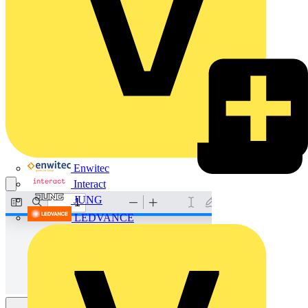
Enwitec
Interact
JUNG
LEDVANCE