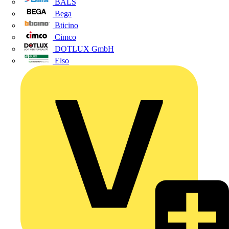
BALS
Bega
Bticino
Cimco
DOTLUX GmbH
Elso