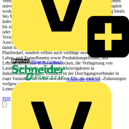
Verbindungsklemmenserie 221 in einem schlanken Design: einen
universellen Leiteranschluss, der dank Hebeltechnologie komplett
werkzeuglos ist und eine sichtbar sichere Leiterkontaktierung bietet.
Wo Mehrpoligkeit gefragt ist, bieten Adapter dem Anwender
individuelle Freiheitsgrade fr den modularen, flexiblen Aufbau von
bis zu 5 lagefixierten Polen in einem Adapter ganz gleich, ob mit
oder ohne Zugentlastung, auf Tragschienen mit Rastfu, zum
Verschrauben, Kleben, Anbinden oder Aufhngen. Als universelles
Anschlussmittel verbessert der Durchgangsverbinder der Serie 221
damit nicht nur bekannte Installationsanwendungen mit geringem
Platzbedarf, sondern erffnet auch vielfltige neue: zum Beispiel
Labor- und Testaufbauten sowie Produktionsprffelder, den
Phoenix Contact
Leuchtenanschluss in Zwischendecken, die Verlngerung von
Lautsprecherkabeln, aber 2 auch Abzweigdosen in
Industrieanwendungen. Erhltlich ist der Durchgangsverbinder in
zwei Varianten, die beide sowohl ber EN- als auch UL-Zulassungen
Schneider Electric
verfgen: in der Version mit transparentem Deckel fr
Leiterquerschnitte von 0,2 bis 4 mm fr...
PDF öffnen