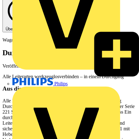
Über diese PDF
Wago
Durchgangsverbinder der Serie 221
Veröffentlicht: 4. Dezember 2024
· Kategorie: Broschüre
Alle Leiterarten werkzeuglosverbinden – in einem Durchgang
Philips
Aus diesem Dokument
Alle Leiterarten werkzeuglos verbinden in einem Durchgang
Durchgangsverbinder der Serie 221 Durchgangsverbinder der Serie
221 Schlankes Design und ein werkzeugloser Leiteranschluss Ein
durch und durch richtungsweisender Leiteranschluss fr alle
Leiterarten von 0,2 bis 4 mm unbertroffen einfach, schnell und
sicher dafr steht der neue Durchgangsverbinder der Serie 221 mit
Hebel. Er vereint alle bekannten Vorteile der