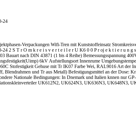
0-24
ojektphasen-Verpackungen Wifi-Tren mit Kunststoffeinsatz Stromkreis
 S T r O m k r e i s v e r t e i l e r U K6 0 0 P r oj e k t i e r u n g
Bauart nach DIN 43871 (1 bis 4 Reihe) Bemessungsspannung 400V A
sfestigkeit(Uimp) 6kV Aufstellungsort Innenrume Umgebungstemperat
0C Stofestigkeit Gehuse mit Tr IK07 Farbe Wei, RAL9016 Art der Ins
f, Blendrahmen und Tr aus Metall) Befestigungsmittel an der Dose: K
ndere Nationale Bedingungen: In Dnemark und Italien knnen nur GP-
tallationskleinverteiler UK612N2, UK624N3, UK636N3, UK648N3, U