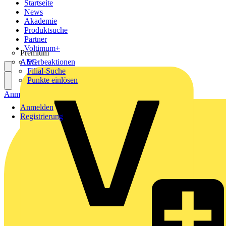
Startseite
News
Akademie
Produktsuche
Partner
Voltimum+
Premium
AEG
Werbeaktionen
Filial-Suche
Punkte einlösen
Anmelden
Registrierung
Anmelden
Registrierung