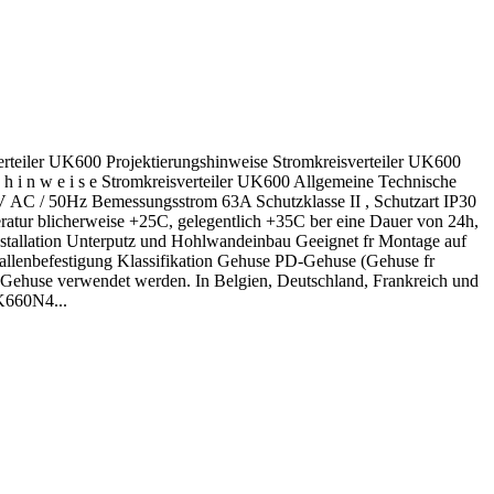
verteiler UK600 Projektierungshinweise Stromkreisverteiler UK600
 s h i n w e i s e Stromkreisverteiler UK600 Allgemeine Technische
C / 50Hz Bemessungsstrom 63A Schutzklasse II , Schutzart IP30
ur blicherweise +25C, gelegentlich +35C ber eine Dauer von 24h,
tallation Unterputz und Hohlwandeinbau Geeignet fr Montage auf
rallenbefestigung Klassifikation Gehuse PD-Gehuse (Gehuse fr
Gehuse verwendet werden. In Belgien, Deutschland, Frankreich und
K660N4...