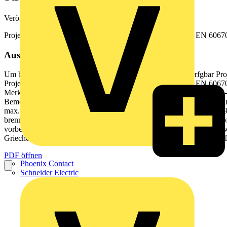
Veröffentlicht: 18. Februar 2022
· Kategorie: Broschüre
Projektierungshinweise und Konstruktionsregeln nach DIN EN 6067
Aus diesem Dokument
Um bis zu 200 % vergrer ter Anschlussraum Bis 5-reihig verfgbar Pr
Projektierungshinweise und Konstruktionsregeln nach DIN EN 60670-24 2
Merkmale Referenznorm DIN VDE 60670-24 (VDE 0606-24):2014-03 
Bemessungsisolationsspannung (Ui) 690V AC Bemessungsstospannung
max. 40C, min. -5C Glhdrahtprfung Verteiler 850C N/PE Klemmen 96
brennbaren Flche Art des Werkstoffes Verbund (Gehuse aus Kunststof
vorbestimmte Gerteausrstungen) GP-Gehuse (Universal-Gehuse) Beso
Griechenland knnen nur PD-Gehuse verwendet werden. Typen Ins
PDF öffnen
Phoenix Contact
Schneider Electric