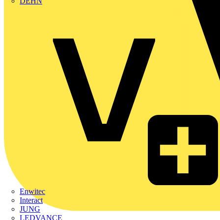
DEHN
Enwitec
Interact
JUNG
LEDVANCE