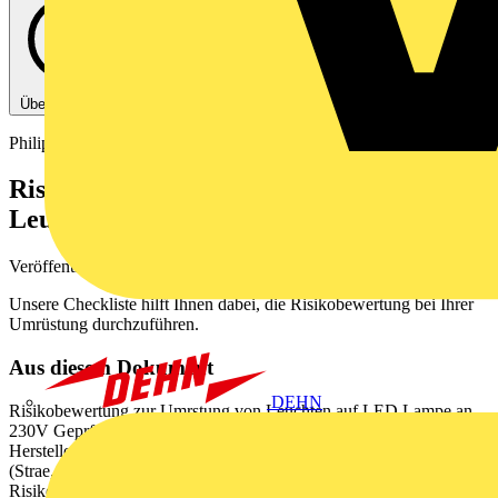
Über diese PDF
Philips
Risikobewertung zur Umrüstung von
Leuchten auf LED-Lampe an 230V
Veröffentlicht: 29. Januar 2024
· Kategorie: Broschüre
Unsere Checkliste hilft Ihnen dabei, die Risikobewertung bei Ihrer
Umrüstung durchzuführen.
Aus diesem Dokument
DEHN
Risikobewertung zur Umrstung von Leuchten auf LED Lampe an
230V Geprft von: Leuchtentyp: (Schutzklasse/ ggf.
Herstellerbezeichnung vom Typenschild eintragen) Montageort:
(Strae, Gebude, Raum, Position im Raum) Datum: Ziel der
Risikobewertung ist es, den technischen Zustand der umzurstenden