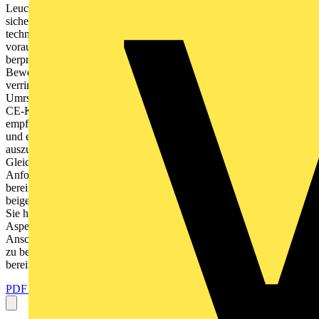
Leuchte bzw. der Beleuchtungsanlage im Hinblick auf
sicherheitsrelevante Aspekte zu ermitteln. Die Leuchten mssen
technisch, lichttechnisch fr den Weitergebrauch und fr die
voraussichtliche Lebensdauer geeignet sein und sind darauf zu
berprfen. Im Folgenden finden Sie eine Auflistung der
Bewertungskriterien. Werden alle Kriterien besttigt, d.h. das Risiko
verringert sich oder bleibt unverndert, erfhrt die Leuchte durch die
Umrstung keine wesentliche Vernderung. Damit ist eine Prfung der
CE-Konformitt der umgersteten Leuchte nicht erforderlich. Signify
empfiehlt dieses Dokument fr eine Risikobewertung zu verwenden
und es dem Auftraggeber ausgefllt und unterschrieben
auszuhndigen. Zustzlich ist die Lichtqualitt (z.B. Beleuchtungsstrke,
Gleichmigkeit und Blendung) zu berprfen und muss mit den
Anforderungen an die Sehaufgabe gem Norm 12464-1
bereinstimmen. Die Umrstung ist gem der der LED Lampe
beigelegten Installationsanleitung durchzufhren. Bei Fragen knnen
Sie hier Kontakt mit uns aufnehmen. Zu prfen sind folgende
Aspekte: Vor der Umrstung Geprft Umgebungs- und
Anschlussbedingungen Die Umgebungsbedingungen vor Ort sind
zu berprfen und mssen mit der Spezifikation der Leuchte
bereinstimmen. Zu...
PDF öffnen