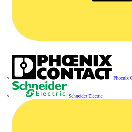
Phoenix C
Schneider Electric