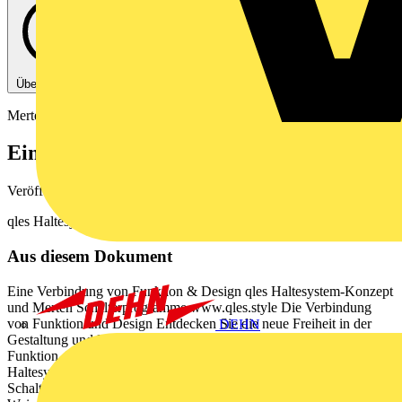
Über diese PDF
Merten
Eine Verbindung von Funktion & Design
Veröffentlicht: 1. Mai 2021
· Kategorie: Broschüre
qles Haltesystem-Konzept und Merten Schalterprogramme
Aus diesem Dokument
Eine Verbindung von Funktion & Design qles Haltesystem-Konzept
und Merten Schalterprogramme www.qles.style Die Verbindung
von Funktion und Design Entdecken Sie die neue Freiheit in der
DEHN
Gestaltung und Installation. Verbinden Sie so einfach wie nie zuvor
Funktion, Design, Accessoires mit Licht und Stromzufuhr. Das qles
Haltesystem-Konzept bietet Ihnen in Kooperation mit dem Merten
Schalterprogrammen ganz neue Mglichkeiten und fgt auf einfache