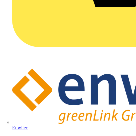
Enwitec