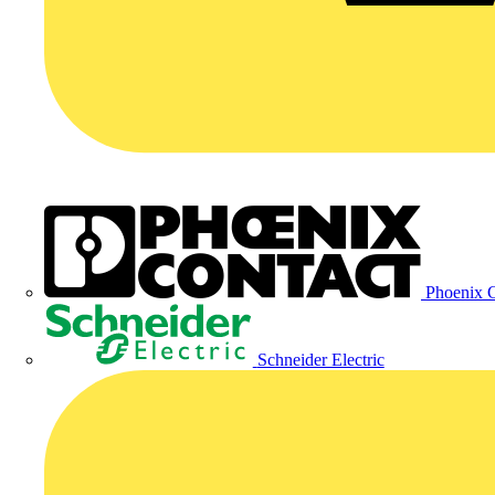
Phoenix C
Schneider Electric