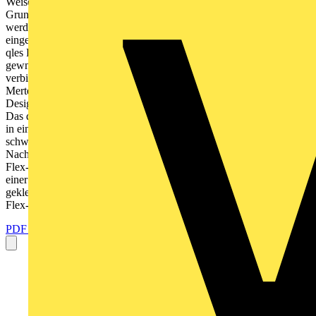
Weise unterschiedliche Gewerke und Absatzmrkte zusammen. Der
Grundgedanke ist ebenso simpel wie genial: Accessoires, Halter etc.
werden stets ber die qles Flex-Base in die Merten Programme
eingebunden. Aufbau des qles Haltesystems Es ist so einfach: Die
qles Flex-Base montieren, Merten Rahmen und Abdeckplatte in der
gewnschten Farbe anbringen und dann mit den qles Produkten
verbinden. Die qles Flex-Base ist das Bindeglied zwischen den
Merten Rahmenprogrammen und den qles Produkten: Funktion und
Design qles Flex-Base Erstinstallation (Montage auf Schalterdose)
Das qles Haltesystem-Konzept qles Licht-Stick: Halter und Lampe
in einem. Beim Herausziehen schaltet sich das Licht ein und lsst sich
schwenken. Die Schnittstelle der Planungsfreiheit + verbinden sich.
Nachinstallation Wand (Kleben oder Bohren) Eine fr alles Die qles
Flex-Base aus Edelstahl wird auf der Schalterdose montiert oder bei
einer Nachinstallation ohne Stromzufuhr direkt auf die Wand
geklebt oder geschraubt. Anschlieend werden der Rahmen und die
Flex-Base-Abdeckplatte von...
PDF öffnen