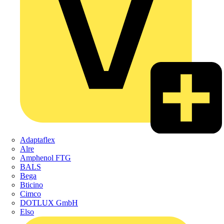
Adaptaflex
Alre
Amphenol FTG
BALS
Bega
Bticino
Cimco
DOTLUX GmbH
Elso