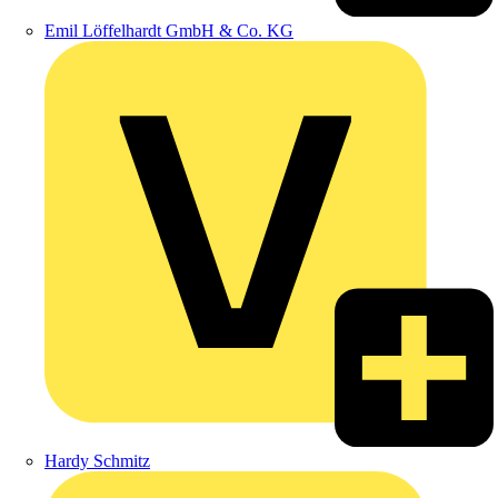
Emil Löffelhardt GmbH & Co. KG
Hardy Schmitz