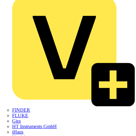
FINDER
FLUKE
Gira
HT Instruments GmbH
iHaus