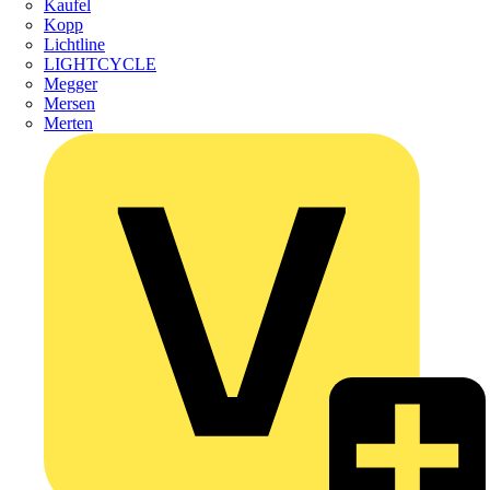
Kaufel
Kopp
Lichtline
LIGHTCYCLE
Megger
Mersen
Merten