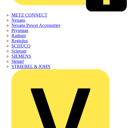
METZ CONNECT
Nexans
Nexans Power Accessories
Prysmian
Radium
Regiolux
SCHÜCO
Scireum
SIEMENS
Steinel
STRIEBEL & JOHN