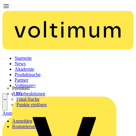
Startseite
News
Akademie
Produktsuche
Partner
Voltimum+
Premium
AEG
Werbeaktionen
Filial-Suche
Punkte einlösen
Anmelden
Registrierung
Anmelden
Registrierung