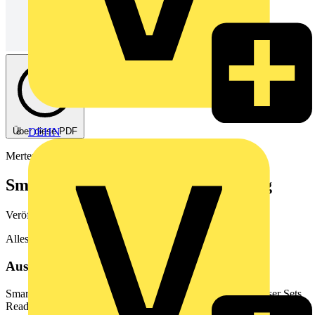
Über diese PDF
DEHN
Merten
Smarte Licht- und Jalousiesteuerung
Veröffentlicht: 15. Juni 2017
· Kategorie: Flyer
Alles in einem Set: Wiser Sets Ready2use
Aus diesem Dokument
Smarte Licht- und Jalousiesteuerung Alles in einem Set: Wiser Sets
Ready2use Mit den Wiser Sets im System M und System Design