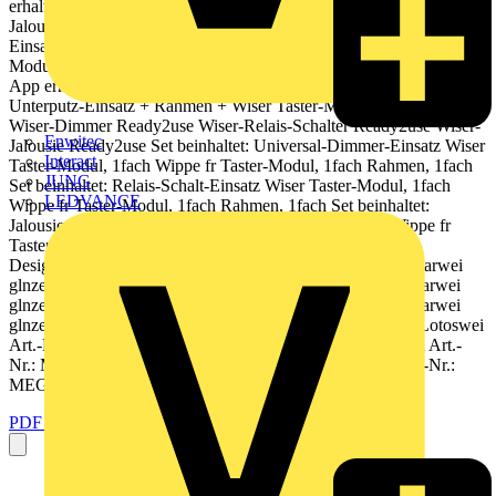
erhalten Sie alles, was Sie fr eine smarte Licht- und
Jalousiesteuerung bei Ihren Kunden bentigen: den Unterputz-
Einsatz, einen Rahmen in M-Smart oder D-Life, das Wiser-Taster
Modul und die passende Abdeckung. Die dazugehrige Wiser Room
App erhalten Sie kostenlos im App Store und bei Google Play!
Unterputz-Einsatz + Rahmen + Wiser Taster-Modul + Abdeckung
Wiser-Dimmer Ready2use Wiser-Relais-Schalter Ready2use Wiser-
Enwitec
Jalousie Ready2use Set beinhaltet: Universal-Dimmer-Einsatz Wiser
Interact
Taster-Modul, 1fach Wippe fr Taster-Modul, 1fach Rahmen, 1fach
JUNG
Set beinhaltet: Relais-Schalt-Einsatz Wiser Taster-Modul, 1fach
LEDVANCE
Wippe fr Taster-Modul, 1fach Rahmen, 1fach Set beinhaltet:
Jalousiesteuerungs-Einsatz Wiser Taster-Modul, 1fach Wippe fr
Taster-Modul, 1fach Rahmen, 1fach Designvarianten:
Designvarianten: Designvarianten: System M, M-Smart Polarwei
glnzend Art.-Nr.: MEG1971-3004 System M, M-Smart Polarwei
glnzend Art.-Nr.: MEG1971-3005 System M, M-Smart Polarwei
glnzend Art.-Nr.: MEG1971-3006 System Design, D-Life Lotoswei
Art.-Nr.: MEG1971-3007 System Design, D-Life Lotoswei Art.-
Nr.: MEG1971-3008 System Design, D-Life Lotoswei Art.-Nr.:
MEG1971-3009 merten.de
PDF öffnen