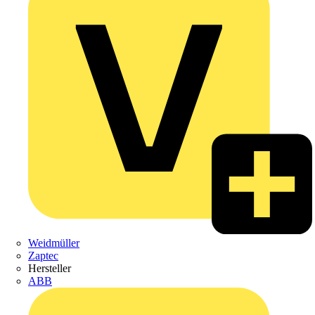
Weidmüller
Zaptec
Hersteller
ABB