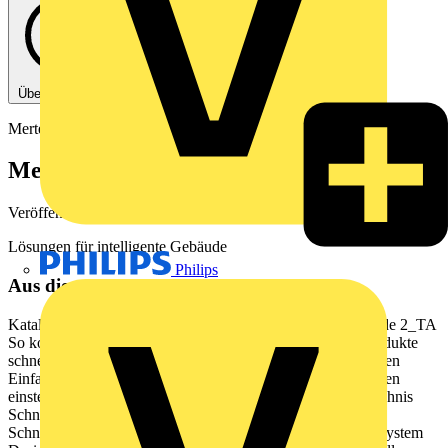
Über diese PDF
Merten
Merten Katalog 2020/2021
Veröffentlicht: 1. November 2020
· Kategorie: Hauptkataloge
Lösungen für intelligente Gebäude
Philips
Aus diesem Dokument
Katalog 2020/2021 Lsungen fr intelligente Gebude merten.de 2_TA
So kommen Sie schneller zum Ziel Die Katalogstruktur Produkte
schneller finden Produkte einfacher vergleichen und auswhlen
Einfacher Bestellen Leichter in die Kombinationsmglichkeiten
einsteigen Kapitel-Startseiten mit detailliertem Inhaltsverzeichnis
Schnellbersicht der wichtigsten Schalteinstze ab Seite 18
Schnellbersicht der wichtigsten Einstze bei System M und System