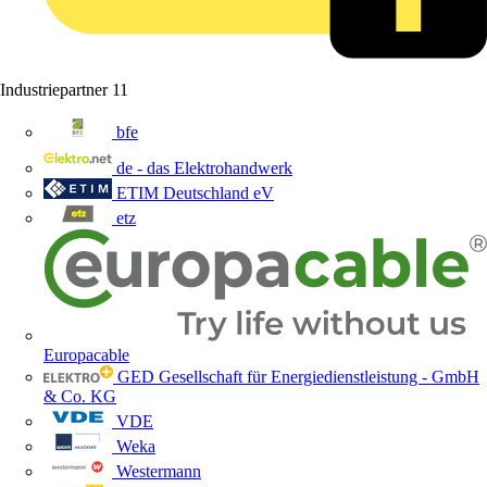
Industriepartner
11
bfe
de - das Elektrohandwerk
ETIM Deutschland eV
etz
Europacable
GED Gesellschaft für Energiedienstleistung - GmbH
& Co. KG
VDE
Weka
Westermann