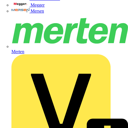
Megger
Mersen
Merten