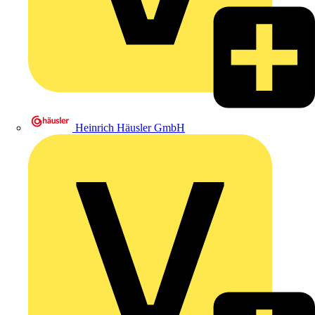
Heinrich Häusler GmbH