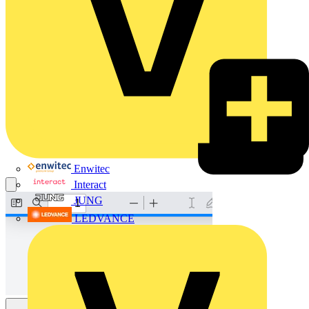
Enwitec
Interact
JUNG
LEDVANCE