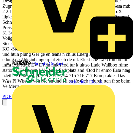
Design ab Seite 23 Leichte Orientierung beim Blttern Schneller
Zugriff vom Gesamtinhaltsverzeichnis auf ein Kapitel Ges Gesa mtb
2 2.1 2.12 neider Unter nehm Elect Nach ensp ric ha rofil EcoX
ltigkeit / Crad pe Unse rt le to Crad r Kund le Geb en ude 4.0 portal
Schn ellb er Verk aufsf sicht rde Smar rung t Farb Home va Einfac
Preis rianten h Wise be r Koste ispiele nvergle ich 1 4 6 7 11 13 18
31 34 36 42 52 Schal lu 4 4.1 4.2 EVlink sstech Schw er nik un
Vollg e Vollgum d -dos um Gumm mi-Stec mi-Steckv en kv Zube i-
Steckvor orrichtun orrichtun h gen SCHU r fr Stec richtunge gen
KO -Stec kvorricht n CEEke un St Herd eckvorric r und -Kup gen -
und htun plung Ger ge en teans n chlus Energ sdos en ievert Reihe
eilung ne Zhle inbauge rplat ztech rte nik Elekt Die La 6 romob ilit
Phoenix Contact
infra Das struk EV EVlin link Prod tur k uktso Lade Wallbox rtime
statio nt EVlin nen W k Zube Parkplatz and-/Bod hr enmo Ersa ntag
tzteil e e 656 674 709 712 713 714 715 716 717 Komp aktes Das
Wiss Pl Wiss us von Me en und Hi en lfe Geb , durch rten fr se beim
Schneider Electric
Ve Merte ndelt...
PDF öffnen