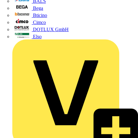
BALS
Bega
Bticino
Cimco
DOTLUX GmbH
Elso