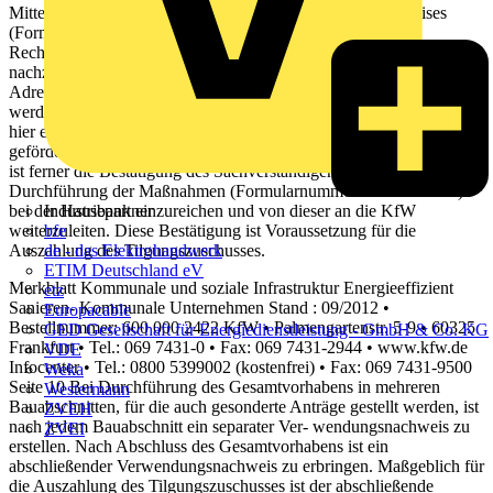
Mittel durch Vorlage des ausgefüllten Verwendungsnachweises
(Formularnummer 600 000 0227) mit den entsprechenden
Rechnungen der Fachunternehmen bei der Hausbank
nachzuweisen. Die Rechnungen müssen die Arbeitskosten sowie die
Adresse des Investitionsobjektes ausweisen. Diese Unterlagen
werden durch das Kreditinstitut geprüft. Die KfW behält sich auch
hier eine Überprüfung der Berechnungsunterlagen sowie der
geförderten Gebäude vor. Bei den Förderstufen A. B. C. D. oder E.
ist ferner die Bestätigung des Sachverständigen über die plangemäße
Durchführung der Maßnahmen (Formularnummer 600 000 0057)
Industriepartner
bei der Hausbank einzureichen und von dieser an die KfW
bfe
weiterzuleiten. Diese Bestätigung ist Voraussetzung für die
de - das Elektrohandwerk
Auszahlung des Tilgungszuschusses.
ETIM Deutschland eV
Merkblatt Kommunale und soziale Infrastruktur Energieeffizient
etz
Sanieren- Kommunale Unternehmen Stand : 09/2012 •
Europacable
Bestellnummer: 600 000 2422 KfW • Palmengartenstr. 5-9 • 60325
GED Gesellschaft für Energiedienstleistung - GmbH & Co. KG
Frankfurt • Tel.: 069 7431-0 • Fax: 069 7431-2944 • www.kfw.de
VDE
Infocenter • Tel.: 0800 5399002 (kostenfrei) • Fax: 069 7431-9500
Weka
Seite 10 Bei Durchführung des Gesamtvorhabens in mehreren
Westermann
Bauabschnitten, für die auch gesonderte Anträge gestellt werden, ist
ZVEH
nach jedem Bauabschnitt ein separater Ver- wendungsnachweis zu
ZVEI
erstellen. Nach Abschluss des Gesamtvorhabens ist ein
abschließender Verwendungsnachweis zu erbringen. Maßgeblich für
die Auszahlung des Tilgungszuschusses ist der abschließende