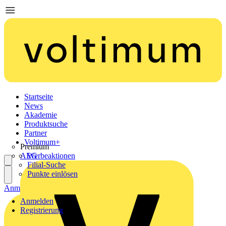
Startseite
News
Akademie
Produktsuche
Partner
Voltimum+
Premium
AEG
Werbeaktionen
Filial-Suche
Punkte einlösen
Anmelden
Registrierung
Anmelden
Registrierung