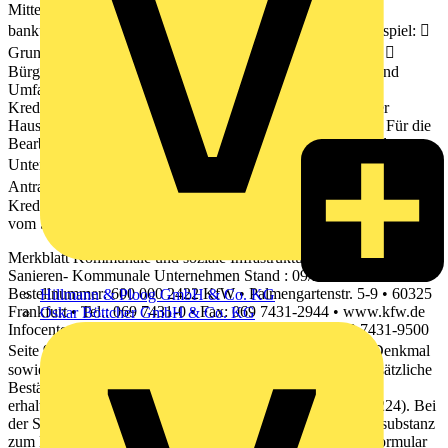
Mittelverwendung Sicherheiten Vom Endkreditnehmer sind
bankübliche Sicherheiten zu stellen. Hierzu zählen zum Beispiel: 
Grundschulden,  Sicherungsübereignung von Maschinen, 
Bürgschaften (inklusive kommunale Bürgschaften). Form und
Umfang der Besicherung werden im Rahmen der
Kreditverhandlungen zwischen dem Antragsteller und seiner
Hausbank vereinbart. Welche Unterlagen sind erforderlich? Für die
Bearbeitung bei der KfW sind durch Ihre Hausbank folgende
Unterlagen einzu- reichen:  Das ausgefüllte und unterschriebene
Antragsformular  Das KfW-Formular "Bestätigung zum
Kreditantrag" (Formularnummer 600 000 0056), welches zusätzlich
vom Sachverständigen zu unterschreiben ist
Merkblatt Kommunale und soziale Infrastruktur Energieeffizient
Sanieren- Kommunale Unternehmen Stand : 09/2012 •
Bestellnummer: 600 000 2422 KfW • Palmengartenstr. 5-9 • 60325
Hillmann & Ploog GmbH & Co. KG
Frankfurt • Tel.: 069 7431-0 • Fax: 069 7431-2944 • www.kfw.de
Oskar Böttcher GmbH & Co. KG
Infocenter • Tel.: 0800 5399002 (kostenfrei) • Fax: 069 7431-9500
Seite 9  Bei der Antragstellung zum KfW-Effizienzhaus Denkmal
sowie bei allen Baudenkmalen die ergänzende Anlage "Zusätzliche
Bestätigung für Baudenkmale oder sonstige besonders
erhaltenswerte Bausubstanz" (Formularnummer 600 000 2224). Bei
der Sanierung von sonstiger besonders erhaltenswerter Bausubstanz
zum KfW-Effizienzhaus Denkmal ist auf dem genannten Formular