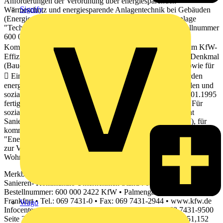
Anforderungen der Verordnung über energiesparenden
Signify
Wärmeschutz und energiesparende Anlagentechnik bei Gebäuden
(Energieeinsparver- ordnung - EnEV 2009 ) bzw. der Anlage
"Technische Mindestanforderungen" zum Merkblatt (Bestellnummer
600 000 0053) für Inhalt, Voraussetzungen
Kombinationsmöglichkeiten  energetische Sanierungen zum KfW-
Effizienzhaus 55, 70, 85 bzw. 100 und KfW-Effizienzhaus Denkmal
(Baudenkmale und sonstige erhaltenswerte Bausubstanz) sowie für
 Einzelmaßnahmen zur Energieeinsparung. Finanziert werden
energetische Maßnahmen an allen Gebäuden der kommunalen und
sozialen Infrastruktur (Nichtwohngebäude), die bis zum 01.01.1995
fertig gestellt worden sind und der EnEV 2009 unterliegen. Für
soziale Organisationen steht das Programm "Energieeffizient
Sanieren - Soziale Organisationen" (Programmnummer 157), für
kommunale Gebietskörperschaften das KfW-Programm
"Energieeffizient Sanieren - Kommunen" (Programmnummer 218)
zur Verfügung . Die Förderung der energetischen Sanierung von
Wohngebäuden erfolgt im KfW-Programm
Merkblatt Kommunale und soziale Infrastruktur Energieeffizient
Sanieren- Kommunale Unternehmen Stand : 09/2012 •
Bestellnummer: 600 000 2422 KfW • Palmengartenstr. 5-9 • 60325
Frankfurt • Tel.: 069 7431-0 • Fax: 069 7431-2944 • www.kfw.de
Wago
Infocenter • Tel.: 0800 5399002 (kostenfrei) • Fax: 069 7431-9500
Seite 3 "Energieeffizient Sanieren" (Programmnummern 151,152