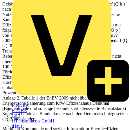
Gebäudenutzfläche (A N ) und der Jahres-Heizwärmebedarf (Q h )
nach PHPP nicht mehr als 25 kWh pro Quadratmeter Netto-
Nutzfläche (berechnet nach DIN 277) betragen. C. Energetische
Sanierung zum KfW-Effizienzhaus 85 Analog dem KfW-
Effizienzhaus 55 gelten hier die gleichen Förderbedingungen mit
folgenden Abweichungen: Der Jahresprimärenergiebedarf (Q p )
von KfW-Effizienzhäusern 85 darf 85 Prozent des in der EnEV
2009 genannten Höchstwertes für den Jahresprimärenergiebedarf (Q
p ) für Neubauten nicht übersteigen. Außerdem darf der
Transmissionswärmeverlust den errechneten Wert für das
Referenzgebäude nach Anlage 2, Tabelle 1 der EnEV 2009 nicht
überschreiten. D. Energetische Sanierung zum KfW-Effizienzhaus
100 Analog dem KfW-Effizienzhaus 55 gelten hier die gleichen
Förderbedingungen mit folgenden Abweichungen: KfW-
Effizienzhäuser 100 müssen den in der EnEV 2009 genannten
Höchstwert für den Jahresprimärenergiebedarf (Q p ) für Neubauten
einhalten. Außerdem darf der Transmissionswärmeverlust 115
Prozent des errechneten Wertes für das Referenzgebäude nach
Anlage 2, Tabelle 1 der EnEV 2009 nicht überschreiten. E.
Energetische Sanierung zum KfW-Effizienzhaus Denkmal
FINDER
(Baudenkmale und sonstige besonders erhaltenswerte Bausubstanz)
FLUKE
Sofern Gebäude als Baudenkmale nach den Denkmalschutzgesetzen
Gira
der Bundesländer
HT Instruments GmbH
iHaus
Merkblatt Kommunale und soziale Infrastruktur Energieeffizient