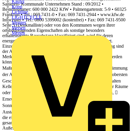
Kaufel
Sanieren- Kommunale Unternehmen Stand : 09/2012 •
Kopp
Bestellnummer: 600 000 2422 KfW • Palmengartenstr. 5-9 • 60325
Lichtline
Frankfurt • Tel.: 069 7431-0 • Fax: 069 7431-2944 • www.kfw.de
LIGHTCYCLE
Infocenter • Tel.: 0800 5399002 (kostenfrei) • Fax: 069 7431-9500
Megger
Seite 5 (Denkmalliste) oder von den Kommunen wegen ihrer
Mersen
ortsbildprägenden Eigenschaften als sonstige besonders
Merten
erhaltenswerte Bausubstanz klassifiziert sind, wird für deren
energetische Sanierung eine gesonderte Förderung gewährt.
Einzelheiten zu den Anforderungen an eine solche Sanierung sind
der Anlage "Technische Mindestanforderungen" zu diesem
Merkblatt zu entnehmen. F. Einzelmaßnahmen Gefördert werden
können vom Sachverständigen empfohlene energetische
Maßnahmen gemäß nachstehender Aufzählung:  Wärmedämmung
der Außenwände,  Wärmedämmung des Daches oder der obersten
Geschossdecke,  Wärmedämmung der Kellerdecke zum kalten
Keller, von erdberührten Wand- und Bodenflächen beheizter Räume
oder Wänden zwischen beheizten und unbeheizten Räumen, 
Erneuerung der Fenster/Eingangstüren, 
Sonnenschutzeinrichtungen,  Maßnahmen Lüftungsanlagen, 
Austausch der Beleuchtung,  Maßnahmen Heizung. Bezogen auf
die einzelnen Maßnahmen sind grundsätzlich alle Außenwände, das
gesamte Dach, die gesamte Kellerdecke, alle erdberührten
Außenflächen oder alle Wände zwischen beheizten und unbeheizten