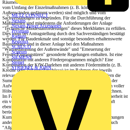
Räumen zu dämmen sowie alle Fenster auszutauschen. Ausnahmen
vom Umfang der Einzelmaßnahmen (z. B. können nur 3 von 4
Außenwänden gedämmt werden) sind möglich und vom
METZ CONNECT
Sachverständigen zu begründen. Für die Durchführung der
Nexans
Maßnahmen sind mindestens die Anforderungen der Anlage
Nexans Power Accessories
"Technische Mindestanforderungen" dieses Merkblattes zu erfüllen.
Prysmian
Dies muss bei Antragstellung durch den Sachverständigen bestätigt
Radium
werden. Für Baudenkmale und sonstige besonders erhaltenswerte
Regiolux
Bausubstanz sind in dieser Anlage bei den Maßnahmen
SCHÜCO
"Wärmedämmung der Außenwände" und "Erneuerung der
Scireum
Fenster/Eingangstüren" gesonderte Regelungen enthalten. Ist eine
SIEMENS
Kombination mit anderen Förderprogrammen möglich? Eine
Steinel
Kombination der KfW-Darlehen mit anderen Fördermitteln (z. B.
STRIEBEL & JOHN
Kredite oder Zulagen/Zuschüsse) ist im Rahmen der jeweils
relevanten EU-Beihilfegrenzen grundsätzlich zulässig, sofern die
Summe aus Krediten, Zuschüssen und Zulagen die Summe der
Aufwendungen nicht übersteigt. Der Tilgungszuschuss ist in voller
Höhe auf die für das Vorhaben gewährten Beihilfen anzurechnen.
Im Falle der Gewährung kommunaler Bürgschaften als Sicherheit ist
ein vom Antragsteller mitgeteilter Beihilfewert der Bürgschaft
ebenfalls im Rahmen der Kumulierung von Beihilfen zu
berücksichtigen. Die beihilferechtlichen
Kumulierungsbestimmungen und die Kumulierungsbestimmungen
anderer Programme sind hierbei zu beachten (siehe hierzu auch
"Allgemeines Merkblatt zu