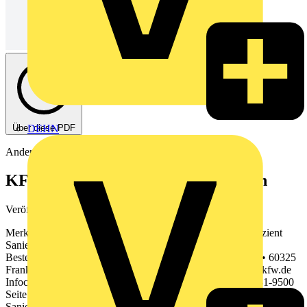
Über diese PDF
DEHN
Andere
KFW 218 - Energieeffizient Sanieren
Veröffentlicht: 20. März 2013
· Kategorie: Fachartikel
Merkblatt Kommunale und soziale Infrastruktur Energieeffizient
Sanieren- Kommunale Unternehmen Stand : 09/2012 •
Bestellnummer: 600 000 2422 KfW • Palmengartenstr. 5-9 • 60325
Frankfurt • Tel.: 069 7431-0 • Fax: 069 7431-2944 • www.kfw.de
Infocenter • Tel.: 0800 5399002 (kostenfrei) • Fax: 069 7431-9500
Seite 1 Programmnummer 219 Finanzierung der energetischen
Sanierung von Gebäuden der kommunalen und sozialen