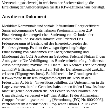
Verwendungsnachweis, in welchem der Sachverständige die
Erreichung der Anforderungen für das KfW-Effizienzhaus bestätigt.
Aus diesem Dokument
Merkblatt Kommunale und soziale Infrastruktur Energieeffizient
SanierenKommunale Unternehmen Programmnummer 219
Finanzierung der energetischen Sanierung von Gebuden der
kommunalen und sozialen Infrastruktur Frderziel Das
Frderprogramm ist Bestandteil des Energiekonzeptes der
Bundesregierung. Es dient der zinsgnstigen langfristigen
Finanzierung von Manahmen zur Energieeinsparung und
Minderung des CO2-Ausstoes an Gebuden. Frderziel Nutzen fr den
Antragsteller Die Verbilligung aus Bundesmitteln erfolgt fr die erste
Zinsbindungsfrist, maximal fr 10 Jahre. Bei Nachweis der Sanierung
zum KfW-Effizienzhaus wird ein Teil der Darlehensschuld zustzlich
erlassen (Tilgungszuschuss). Beihilferechtliche Grundlagen der
KfW-Kredite In diesem Programm vergibt die KfW in den
Frderstufen A. bis E. "Investitionsbeihilfen, die Unternehmen in die
Lage versetzen, ber die Gemeinschaftsnormen fr den Umweltschutz
hinauszugehen oder durch die, bei Fehlen solcher Normen, der
Umweltschutz verbessert wird" gem Artikel 18 der Allgemeinen
Gruppenfreistellungsverordnung [Verordnung (EG) Nr. 800/2008],
verffentlicht im Amtsblatt der Europischen Union L 214/3 vom