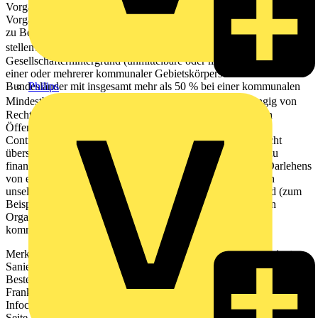
Vorgaben. Detaillierte Informationen zu den beihilferechtlichen
Vorgaben für den Antragsteller enthält das "Allgemeine Merkblatt
zu Beihilfen" (Bestellnummer 600 000 0065). Wer kann Anträge
stellen?  Unternehmen mit mehrheitlich kommunalem
Gesellschafterhintergrund (unmittelbare oder mittelbare Beteiligung
einer oder mehrerer kommunaler Gebietskörperschaften oder
Philips
Bundesländer mit insgesamt mehr als 50 % bei einer kommunalen
Mindestbeteiligung von 25 %).  Unternehmen (unabhängig von
Rechtsform und Beteiligungsverhältnissen) im Rahmen von
Öffentlich-Privaten Partnerschaften (ÖPP-Modelle, z. B.
Contracting), deren Gruppenumsatz 500 Millionen Euro nicht
überschreitet. Voraussetzung ist, dass die mit KfW-Mitteln zu
finanzierenden Investitionsgüter für die Laufzeit des KfW-Darlehens
von einer kommunalen Gebietskörperschaft, einem rechtlich
unselbständigen Eigenbetrieb bzw. einem Gemeindeverband (zum
Beispiel kommunaler Zweckverband), einer gemeinnützigen
Organisation oder einem Unternehmen mit mehrheitlich
kommunalem Gesellschafterhintergrund genutzt werden.
Merkblatt Kommunale und soziale Infrastruktur Energieeffizient
Sanieren- Kommunale Unternehmen Stand : 09/2012 •
Bestellnummer: 600 000 2422 KfW • Palmengartenstr. 5-9 • 60325
Frankfurt • Tel.: 069 7431-0 • Fax: 069 7431-2944 • www.kfw.de
Infocenter • Tel.: 0800 5399002 (kostenfrei) • Fax: 069 7431-9500
Seite 2 Zur Ermittlung des Gruppenumsatzes werden der Umsatz