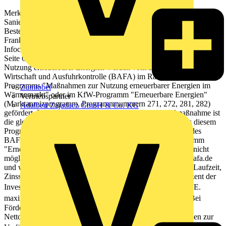
Merkblatt Kommunale und soziale Infrastruktur Energieeffizient
Sanieren- Kommunale Unternehmen Stand : 09/2012 •
Bestellnummer: 600 000 2422 KfW • Palmengartenstr. 5-9 • 60325
Frankfurt • Tel.: 069 7431-0 • Fax: 069 7431-2944 • www.kfw.de
Infocenter • Tel.: 0800 5399002 (kostenfrei) • Fax: 069 7431-9500
Seite 6 Beihilfen", Bestellnummer 600 000 0065). Anlagen zur
Nutzung erneuerbarer Energien werden vom Bundesamt für
Wirtschaft und Ausfuhrkontrolle (BAFA) im Rahmen des
Programms "Maßnahmen zur Nutzung erneuerbarer Energien im
Zumtobel
Wärmemarkt" oder im KfW-Programm "Erneuerbare Energien"
Vertriebspartner
(Marktanreizprogramm, Programmnummern 271, 272, 281, 282)
Adalbert Zajadacz GmbH & Co. KG
gefördert. Im Falle der Heizungserneuerung als Einzelmaßnahme ist
die gleichzeitige Inanspruchnahme eines KfW-Kredites aus diesem
Programm (Programmnummer 219) und eines Zuschusses des
BAFA oder eines Kredites im oben genannten KfW-Programm
"Erneuerbare Energien" für dieselbe Heizungskomponente nicht
möglich. Weitere Informationen befinden sich unter www.bafa.de
und www.kfw.de . Konditionen Kreditbetrag Kreditbetrag, Laufzeit,
Zinssatz, Bereitstellung, Tilgung Es werden bis zu 100 Prozent der
Investitionskosten finanziert:  Bei den Förderstufen A. bis E.
maximal 500 Euro pro Quadratmeter Nettogrundfläche.  Bei
Förderstufe F. maximal 300 Euro pro Quadratmeter
Nettogrundfläche. Laufzeit Folgende Laufzeitvarianten stehen zur