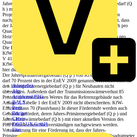
Jahres-Primärenergiebedarf (Q p ) und Jahres-Heizwärmebedarf (Q
h ) mit einer aktuellen Version des Passivhaus-
Projektierungspaketes (PHPP) durch einen Sachverständigen
nachgewiesen werden. Voraussetzung für eine Förderung ist, dass
der Jahres-Primärenergiebedarf (Q p ) nicht mehr als 40 kWh pro
Quadratmeter Gebäudenutzfläche (A N ) und der Jahres-
Heizwärmebedarf (Q h ) nach PHPP nicht mehr als 15 kWh pro
Quadratmeter Netto-Nutzfläche (berechnet nach DIN 277) betragen.
Die Berechnung des Jahres-Primärenergiebedarfes (Q p ) für den
KfW-Nachweis ist mit dem Referenzklima Deutschland gemäß DIN
V 4108-6, Tabelle D.5 zu führen. B. Energetische Sanierung zum
KfW-Effizienzhaus 70 Analog dem KfW-Effizienzhaus 55 gelten
hier die gleichen Förderbedingungen mit folgenden Abweichungen:
Der Jahresprimärenergiebedarf (Q p ) von KfW-Effizienzhäusern 70
darf 70 Prozent des in der EnEV 2009 genannten Höchstwertes für
Adaptaflex
den Jahresprimärenergiebedarf (Q p ) für Neubauten nicht
Alre
übersteigen. Außerdem darf der Transmissionswärmeverlust 85
Amphenol FTG
Prozent des errechneten Wertes für das Referenzgebäude nach
BALS
Anlage 2, Tabelle 1 der EnEV 2009 nicht überschreiten. KfW-
Bega
Effizienzhaus 70 (Passivhaus) In dieser Förderstufe werden auch
Bticino
Gebäude gefördert, deren Jahres-Primärenergiebedarf (Q p ) und
Cimco
Jahres-Heizwärmebedarf (Q h ) mit einer aktuellen Version des
DOTLUX GmbH
PHPP durch einen Sachverständigen nachgewiesen werden.
Elso
Voraussetzung für eine Förderung ist, dass der Jahres-
Primärenergiebedarf (Q p ) nicht mehr als 40 kWh pro Quadratmeter