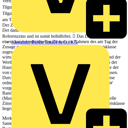
Verfügung:  Bis zu 20 Jahren Kreditlaufzeit bei 1-3
Tilgungsfreijahren (20/3)  Bis zu 30 Jahren Kreditlaufzeit bei 1-5
Tilgungsfreijahren (30/5) Zinssatz  Für das Darlehen kommt der
am Tag der Zusage geltende Programmzinssatz zur Anwendung. 
Der Zinssatz wird für einen Zeitraum von 10 Jahren festgeschrieben.
Der dann zu vereinbarende Zinssatz liegt über dem EU-
Referenzzins und ist somit beihilfefrei.  Das Darlehen wird mit
einem kundenindividuellen Zinssatz im Rahmen des am Tag der
Alexander Bürkle GmbH & Co. KG
Zusage geltenden Maximalzinssatzes der jeweiligen Preisklasse
zugesagt. Der Zinssatz wird unter Berücksichtigung der
wirtschaftlichen Verhältnisse des Kreditnehmers (Bonität) und der
Werthaltigkeit der für den Kredit gestellten Sicherheiten von der
Hausbank festgelegt. Hierbei erfolgt eine Einordnung in eine der
von der KfW vorgegebenen Bonitäts- und Besicherungsklassen.
Durch die Kombination von Bonitäts- und Besicherungsklasse
ordnet die Hausbank den Förderkredit einer der von der KfW
vorgegebenen Preisklassen zu. Jede Preisklasse deckt eine
Bandbreite ab, die durch eine feste Zinsobergrenze
(Maximalzinssatz) abgeschlossen wird. Der kundenindividuelle
Zinssatz kann unter dem Maximalzinssatz der jeweiligen Preisklasse
liegen. Einzelheiten zur
Merkblatt Kommunale und soziale Infrastruktur Energieeffizient
Sanieren- Kommunale Unternehmen Stand : 09/2012 •