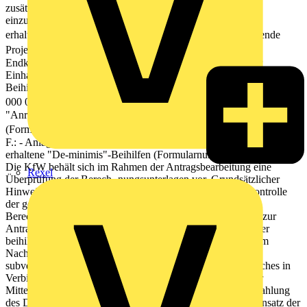
zusätzlich eine Bestätigung durch die Kommune darüber
einzuholen/beizufügen, dass es sich um örtlich besonders
erhaltenswerte Bausubstanz handelt.  Eine zusammenfassende
Projektbeschreibung  Eine Kumulierungserklärung des
Endkreditnehmers/Beteiligungsnehmers als Bestätigung zur
Einhaltung der Beihilfeobergrenze bei Gewährung mehrerer
Beihilfen für dasselbe Investitionsvorhaben (Formularnummer 600
000 0067)  Zusätzlich bei den Förderstufen A. bis E.: - Anlage
"Anreizeffekte und beihilfefähige Investitionsmehrkosten"
(Formularnummer 600 000 2421)  Zusätzlich bei der Förderstufe
F.: - Anlage "De-minimis" Erklärung des Antragstellers über bereits
erhaltene "De-minimis"-Beihilfen (Formularnummer 600 000 0075)
Die KfW behält sich im Rahmen der Antragsbearbeitung eine
Rexel
Überprüfung der Berech- nungsunterlagen vor. Grundsätzlicher
Hinweis Die KfW behält sich eine jederzeitige Vor-Ort-Kontrolle
der geförderten Gebäude/Maß- nahmen einschließlich der
Berechnungsunterlagen und -nachweise vor. Alle Angaben zur
Antragstellung, zum Verwendungszweck, zur Einhaltung der
beihilfe- rechtlichen Vorgaben der EU-Kommission und zum
Nachweis der Einhaltung der Förder- voraussetzungen sind
subventionserheblich im Sinne des § 264 des Strafgesetzbuches in
Verbindung mit § 2 des Subventionsgesetzes. Nachweis der
Mittelverwendung Innerhalb von 9 Monaten nach Vollauszahlung
des Darlehens ist der programmgemäße und zeitgerechte Einsatz der