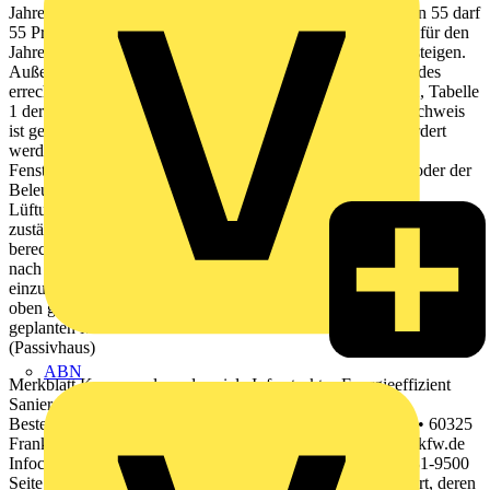
Jahresprimärenergiebedarf (Q p ) von KfW-Effizienzhäusern 55 darf
55 Prozent des in der EnEV 2009 genannten Höchstwertes für den
Jahresprimärenergiebedarf (Q p ) für Neubauten nicht übersteigen.
Außerdem darf der Transmissionswärmeverlust 70 Prozent des
errechneten Wertes für das Referenzgebäude nach Anlage 2, Tabelle
1 der EnEV 2009 nicht überschreiten. Der rechnerische Nachweis
ist gemäß EnEV 2009 nach DIN V 18599 zu führen. Gefördert
werden energetische Sanierungsmaßnahmen, wie z. B. die
Fenstererneuerung, Dämmung, Erneuerung der Heizungs- oder der
Beleuchtungsanlage sowie der Ersatz oder Einbau von
Lüftungsanlagen. Bei Antragstellung ist eine Bestätigung des
zuständigen Hochbauamtes oder einer nach § 21 EnEV 2009
berechtigten Person für die Ausstellung oder Prüfung der Nachweise
nach der EnEV 2009 (nachfolgend Sachverständiger genannt)
einzureichen, dass mit der Sanierung die Erreichung mindestens der
oben genannten Anforderungen gemäß EnEV 2009 geplant ist. Die
geplanten Maßnahmen sind aufzuführen. KfW-Effizienzhaus 55
(Passivhaus)
ABN
Merkblatt Kommunale und soziale Infrastruktur Energieeffizient
Sanieren- Kommunale Unternehmen Stand : 09/2012 •
Bestellnummer: 600 000 2422 KfW • Palmengartenstr. 5-9 • 60325
Frankfurt • Tel.: 069 7431-0 • Fax: 069 7431-2944 • www.kfw.de
Infocenter • Tel.: 0800 5399002 (kostenfrei) • Fax: 069 7431-9500
Seite 4 In dieser Förderstufe werden auch Gebäude gefördert, deren