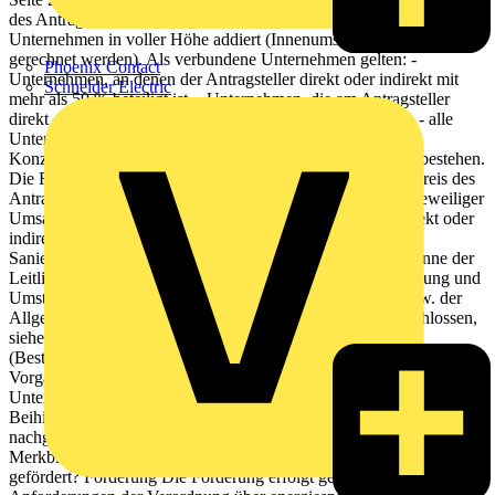
des Antragstellers und die Umsätze der mit ihm verbundenen
Unternehmen in voller Höhe addiert (Innenumsätze können heraus
gerechnet werden). Als verbundene Unternehmen gelten: -
Phoenix Contact
Unternehmen, an denen der Antragsteller direkt oder indirekt mit
Schneider Electric
mehr als 50 % beteiligt ist, - Unternehmen, die am Antragsteller
direkt oder indirekt mit mehr als 50 % beteiligt sind, sowie - alle
Unternehmen, zwischen denen formelle und faktische
Konzernverhältnisse (zum Beispiel Gesellschafteridentität) bestehen.
Die Förderung ist ausgeschlossen, wenn im Gesellschafterkreis des
Antragstellers mehrere Unternehmen vertreten sind, deren jeweiliger
Umsatz die Höchstgrenze übersteigt und die zusammen direkt oder
indirekt zu mehr als 50 % am Antragsteller beteiligt sind.
Sanierungsfälle und Unternehmen in Schwierigkeiten im Sinne der
Leitlinien der Gemeinschaft für staatliche Beihilfen zur Rettung und
Umstrukturierung von Unternehmen in Schwierigkeiten bzw. der
Allgemeinen Gruppenfreistellungsverordnung sind ausgeschlossen,
siehe KfW-Merkblatt "Unternehmen in Schwierigkeiten"
(Bestellnummer 600 000 0193). Aufgrund beihilferechtlicher
Vorgaben der EU sind Unternehmen in bestimmten Branchen und
Unternehmen, die einer früheren
Beihilfenrückforderungsentscheidung der EU-Kommission nicht
nachgekommen sind, nicht förderfähig, siehe "Allgemeines
Merkblatt zu Beihilfen" (Bestellnummer 600 000 0065). Was wird
gefördert? Förderung Die Förderung erfolgt gemäß den