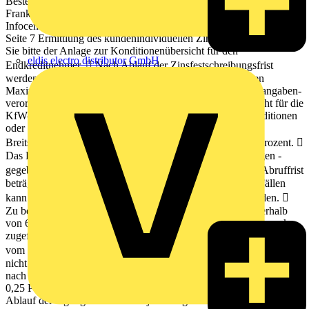
Bestellnummer: 600 000 2422 KfW • Palmengartenstr. 5-9 • 60325
Frankfurt • Tel.: 069 7431-0 • Fax: 069 7431-2944 • www.kfw.de
Infocenter • Tel.: 0800 5399002 (kostenfrei) • Fax: 069 7431-9500
Seite 7 Ermittlung des kundenindividuellen Zinssatzes entnehmen
Sie bitte der Anlage zur Konditionenübersicht für den
eldis electro distributor GmbH
Endkreditnehmer.  Nach Ablauf der Zinsfestschreibungsfrist
werden neue Konditionen vereinbart. Die jeweils geltenden
Maximalzinssätze (Soll- und Effektivzinssätze gemäß Preisangaben-
verordnung - PAngV) finden Sie in der Konditionenübersicht für die
KfW-Förderprogramme im Internet unter www.kfw.de/konditionen
oder per Faxabruf Nummer 069 7431-4214.
Breitstellung/Bereitstellungsprovision  Auszahlung: 100 Prozent. 
Das Darlehen kann nach Vorliegen der Abrufvoraussetzungen -
gegebenenfalls in Teilbeträgen - ausgezahlt werden.  Die Abruffrist
beträgt 12 Monate nach Darlehenszusage. In begründeten Fällen
kann diese Frist bis auf maximal 36 Monate verlängert werden. 
Zu beachten ist, dass die jeweils angeforderten Beträge innerhalb
von 6 Monaten vollständig dem festgelegten Verwendungszweck
zugeführt sein müssen. Im Falle der Überschreitung dieser Frist ist
vom Kreditnehmer ein Zinszuschlag zu zahlen.  Für den noch
nicht abgerufenen Kreditbetrag wird mit Beginn des 13. Monats
nach dem Zusagedatum der KfW eine Bereitstellungsprovision von
0,25 Prozent pro Monat fällig. Tilgung Die Tilgung erfolgt nach
Ablauf der tilgungsfreien Anlaufjahre in gleich hohen