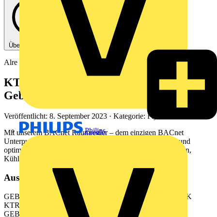
Über diese PDF
Alre
KTRBUu. Der BACnet
Gebäudeautomatisator.
Veröffentlicht: 8. September 2023
· Kategorie: Flyer
Philips
Mit unserem BACnet Raumregler – dem einzigen BACnet
Unterputzregler am Markt – steuern, regeln, überwachen und
optimieren Sie alle zentralen Gebäudefunktionen wie Heizen,
Kühlen oder Belüftung.
Aus diesem Dokument
GEBUDEAUTOMATION REGELTECHNIK SENSORIK
KTRBUu. Der BACnet Gebudeautomatisator. ALRE
GEBUDEAUTOMATION. IMMER PERFEKTES