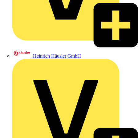
Heinrich Häusler GmbH