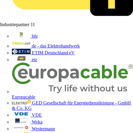
Industriepartner
11
bfe
de - das Elektrohandwerk
ETIM Deutschland eV
etz
Europacable
GED Gesellschaft für Energiedienstleistung - GmbH
& Co. KG
VDE
Weka
Westermann