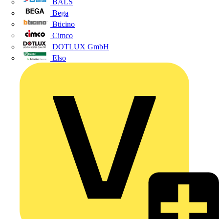
BALS
Bega
Bticino
Cimco
DOTLUX GmbH
Elso