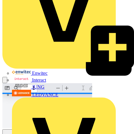
Enwitec
Interact
JUNG
LEDVANCE