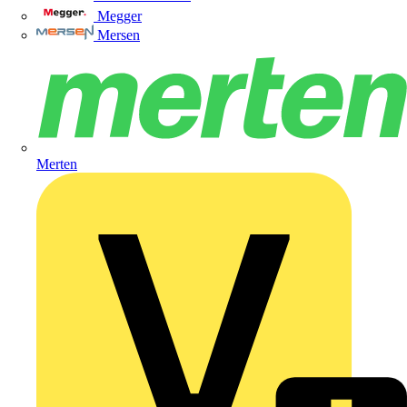
Megger
Mersen
Merten