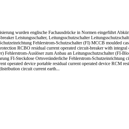
isierung wurden englische Fachausdrücke in Normen eingeführt Ab
uit-breaker Leistungsschalter, Leitungsschutzschalter Leitungsschutzsch
chutzeinrichtung Fehlerstrom-Schutzschalter (FI) MCCB moulded case
t protection RCBO residual current operated circuit-breaker with integr
alter) Fehlerstrom-Auslöser zum Anbau an Leitungsschutzschalter (FI-B
hrung FI-Steckdose Ortsveränderliche Fehlerstrom-Schutzeinrichtung ci
urrent operated device portable residual current operated device RCM
istribution circuit current earth...