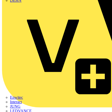
DEHN
Enwitec
Interact
JUNG
LEDVANCE