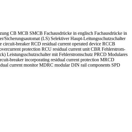
kürzung CB MCB SMCB Fachausdrücke in englisch Fachausdrücke in
alter/Sicherungsautomat (LS) Selektiver Haupt-Leitungsschutzschalter
 circuit-breaker RCD residual current operated device RCCB
al overcurrent protection RCU residual current unit CBR Fehlerstrom-
lock) Leistungsschutzschalter mit Fehlerstromschutz PRCD Modulares
rcuit-breaker incorporating residual current protection MRCD
 residual current monitor MDRC modular DIN rail components SPD