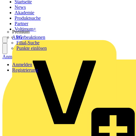
Startseite
News
Akademie
Produktsuche
Partner
Voltimum+
Premium
AEG
Werbeaktionen
Filial-Suche
Punkte einlösen
Anmelden
Registrierung
Anmelden
Registrierung