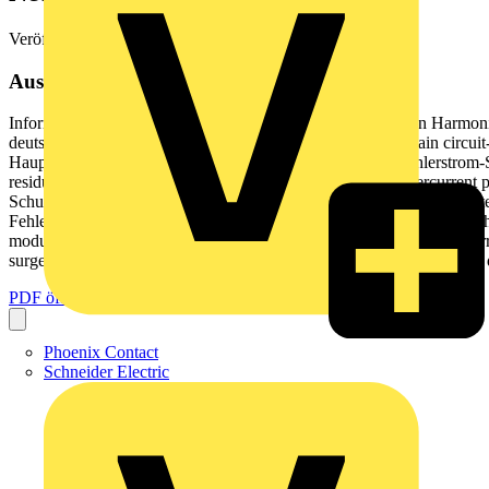
Veröffentlicht: 18. Mai 2014
· Kategorie: Fachartikel
Aus diesem Dokument
Information Neue Fachausdrücke Im Zuge der Europäischen Harmon
deutsch circuit-breaker miniature circuit-breaker selective main circ
Haupt-Sicherungsautomat Kompakter Leistungsschalter Fehlerstrom-S
residual current operated circuit-breaker without integral overcurren
Schutzschalter mit integriertem Leitungs-schutzschalter (FI/LS-Sch
Fehlerstromgerät Fehlerstrom-Schutzschalter (FI) in Steckdosenausfü
modular residual current device SRCD socket outlet with residual c
surge protective device Englischer Begriff breaker circuit final circuit d
PDF öffnen
Phoenix Contact
Schneider Electric